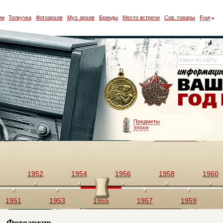
ии
Толкучка
Фотоархив
Муз. архив
Бренды
Место встречи
Сов. товары
Еще
Предметы
эпохи
1952
1954
1956
1958
1960
1951
1953
1955
1957
1959
Фотоархив