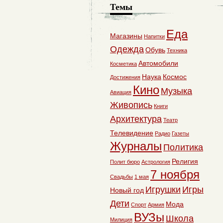
Темы
Еда
Магазины
Напитки
Одежда
Обувь
Техника
Автомобили
Косметика
Наука
Космос
Достижения
Кино
Музыка
Авиация
Живопись
Книги
Архитектура
Театр
Телевидение
Радио
Газеты
Журналы
Политика
Религия
Полит бюро
Астрология
7 ноября
Свадьбы
1 мая
Игрушки
Игры
Новый год
Дети
Мода
Спорт
Армия
ВУЗы
Школа
Милиция