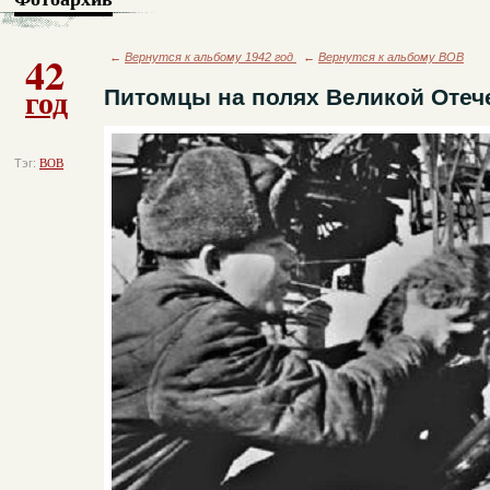
42
←
Вернутся к альбому 1942 год
←
Вернутся к альбому ВОВ
год
Питомцы на полях Великой Отеч
Тэг:
ВОВ