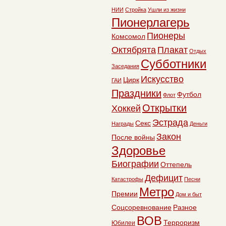
НИИ
Стройка
Ушли из жизни
Пионерлагерь
Пионеры
Комсомол
Октябрята
Плакат
Отдых
Субботники
Заседания
Искусство
Цирк
ГАИ
Праздники
Футбол
Флот
Открытки
Хоккей
Эстрада
Секс
Награды
Деньги
Закон
После войны
Здоровье
Биографии
Оттепель
Дефицит
Катастрофы
Песни
Метро
Премии
Дом и быт
Соцсоревнование
Разное
ВОВ
Терроризм
Юбилеи