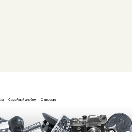
ары
Семейный альбом
О проекте