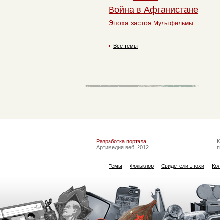
Война в Афганистане
Эпоха застоя
Мультфильмы
Все темы
Разработка портала
К
Артимедия веб, 2012
п
Темы
Фольклор
Свидетели эпохи
Ко