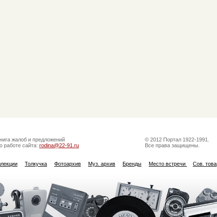
нига жалоб и предложений
© 2012 Портал 1922-1991.
о работе сайта:
rodina@22-91.ru
Все права защищены.
ллекции
Толкучка
Фотоархив
Муз. архив
Бренды
Место встречи
Сов. тов