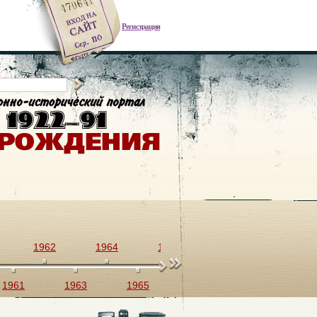
Регистрация
1962
1964
1966
1968
1970
1961
1963
1965
1967
1969