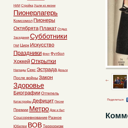
НИИ
Стройка
Ушли из жизни
Пионерлагерь
Пионеры
Комсомол
Октябрята
Плакат
Отдых
Субботники
Заседания
Искусство
Цирк
ГАИ
Праздники
Футбол
Флот
Открытки
Хоккей
Эстрада
Секс
Награды
Деньги
Закон
После войны
Здоровье
Биографии
Оттепель
Дефицит
Поделиться
Катастрофы
Песни
Метро
Премии
Дом и быт
Комм
Соцсоревнование
Разное
ВОВ
Терроризм
Юбилеи