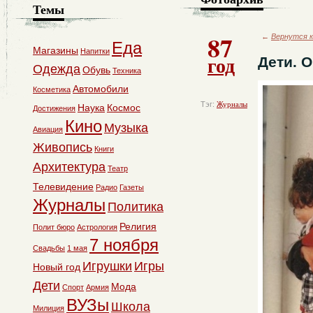
Темы
87
←
Вернутся к
Еда
Магазины
Напитки
год
Дети. 
Одежда
Обувь
Техника
Автомобили
Косметика
Тэг:
Журналы
Наука
Космос
Достижения
Кино
Музыка
Авиация
Живопись
Книги
Архитектура
Театр
Телевидение
Радио
Газеты
Журналы
Политика
Религия
Полит бюро
Астрология
7 ноября
Свадьбы
1 мая
Игрушки
Игры
Новый год
Дети
Мода
Спорт
Армия
ВУЗы
Школа
Милиция