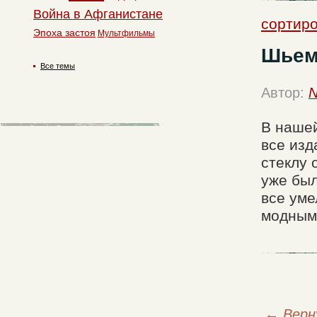
Война в Афганистане
сортир
Эпоха застоя
Мультфильмы
Шьем
Все темы
Автор:
N
В нашей
все изд
стеклу 
уже был
все уме
модным
←
Верн