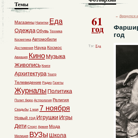
Темы
61
←
Вернутся к
Еда
Магазины
Напитки
год
Фаршир
Одежда
Обувь
Техника
год
Автомобили
Косметика
Тэг:
Еда
Наука
Космос
Достижения
Кино
Музыка
Авиация
Живопись
Книги
Архитектура
Театр
Телевидение
Радио
Газеты
Журналы
Политика
Религия
Полит бюро
Астрология
7 ноября
Свадьбы
1 мая
Игрушки
Игры
Новый год
Дети
Мода
Спорт
Армия
ВУЗы
Школа
Милиция