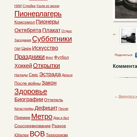
НИИ
Стройка
Ушли из жизни
Пионерлагерь
Пионеры
Комсомол
Октябрята
Плакат
Отдых
Субботники
Заседания
Искусство
Цирк
ГАИ
Поделиться
Праздники
Футбол
Флот
Открытки
Хоккей
Коммента
Эстрада
Секс
Награды
Деньги
Закон
После войны
Здоровье
←
Вернутся н
Биографии
Оттепель
Дефицит
Катастрофы
Песни
Метро
Премии
Дом и быт
Соцсоревнование
Разное
ВОВ
Терроризм
Юбилеи