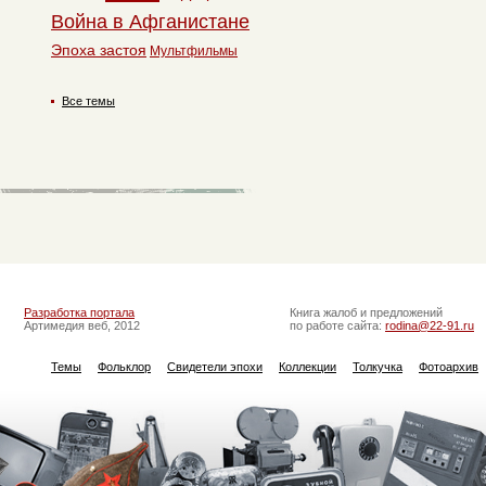
Война в Афганистане
Эпоха застоя
Мультфильмы
Все темы
Разработка портала
Книга жалоб и предложений
Артимедия веб, 2012
по работе сайта:
rodina@22-91.ru
Темы
Фольклор
Свидетели эпохи
Коллекции
Толкучка
Фотоархив