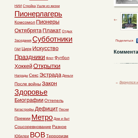
НИИ
Стройка
Ушли из жизни
Пионерлагерь
Пионеры
Комсомол
Октябрята
Плакат
Отдых
Субботники
Заседания
Поделиться
Искусство
Цирк
ГАИ
Коммента
Праздники
Футбол
Флот
Открытки
Хоккей
Эстрада
Секс
Награды
Деньги
Закон
←
Вернутся н
После войны
Здоровье
Биографии
Оттепель
Дефицит
Катастрофы
Песни
Метро
Премии
Дом и быт
Соцсоревнование
Разное
ВОВ
Терроризм
Юбилеи