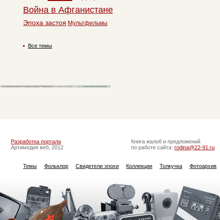
Война в Афганистане
Эпоха застоя
Мультфильмы
Все темы
Разработка портала
Книга жалоб и предложений
Артимедия веб, 2012
по работе сайта:
rodina@22-91.ru
Темы
Фольклор
Свидетели эпохи
Коллекции
Толкучка
Фотоархив