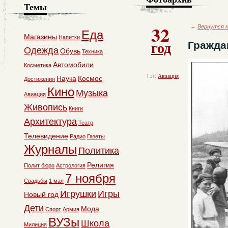
Темы
32
←
Вернутся к
Еда
Магазины
Напитки
год
Гражда
Одежда
Обувь
Техника
Автомобили
Косметика
Тэг:
Авиация
Наука
Космос
Достижения
Кино
Музыка
Авиация
Живопись
Книги
Архитектура
Театр
Телевидение
Радио
Газеты
Журналы
Политика
Религия
Полит бюро
Астрология
7 ноября
Свадьбы
1 мая
Игрушки
Игры
Новый год
Дети
Мода
Спорт
Армия
ВУЗы
Школа
Милиция