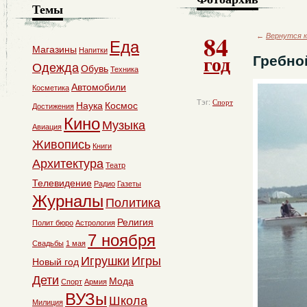
Темы
84
←
Вернутся к
Еда
Магазины
Напитки
год
Гребно
Одежда
Обувь
Техника
Автомобили
Косметика
Тэг:
Спорт
Наука
Космос
Достижения
Кино
Музыка
Авиация
Живопись
Книги
Архитектура
Театр
Телевидение
Радио
Газеты
Журналы
Политика
Религия
Полит бюро
Астрология
7 ноября
Свадьбы
1 мая
Игрушки
Игры
Новый год
Дети
Мода
Спорт
Армия
ВУЗы
Школа
Милиция