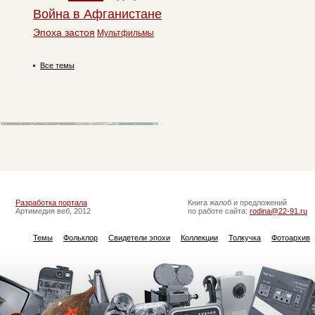
Война в Афганистане
Эпоха застоя
Мультфильмы
Все темы
Разработка портала
Книга жалоб и предложений
Артимедия веб, 2012
по работе сайта:
rodina@22-91.ru
Темы
Фольклор
Свидетели эпохи
Коллекции
Толкучка
Фотоархив