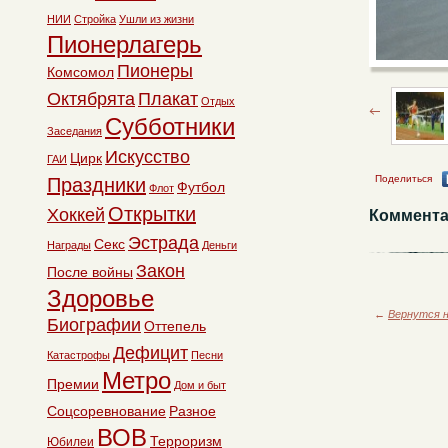
НИИ
Стройка
Ушли из жизни
Пионерлагерь
Пионеры
Комсомол
Октябрята
Плакат
Отдых
Субботники
Заседания
Искусство
Цирк
ГАИ
Поделиться
Праздники
Футбол
Флот
Открытки
Хоккей
Коммента
Эстрада
Секс
Награды
Деньги
Закон
После войны
Здоровье
←
Вернутся н
Биографии
Оттепель
Дефицит
Катастрофы
Песни
Метро
Премии
Дом и быт
Соцсоревнование
Разное
ВОВ
Терроризм
Юбилеи