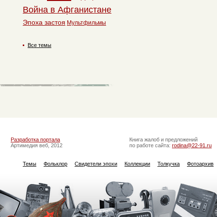
Война в Афганистане
Эпоха застоя
Мультфильмы
Все темы
Разработка портала
Книга жалоб и предложений
Артимедия веб, 2012
по работе сайта:
rodina@22-91.ru
Темы
Фольклор
Свидетели эпохи
Коллекции
Толкучка
Фотоархив