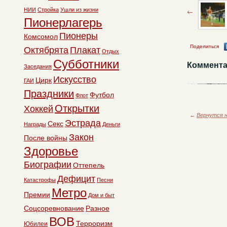
НИИ
Стройка
Ушли из жизни
Пионерлагерь
Пионеры
Комсомол
Поделиться
Октябрята
Плакат
Отдых
Субботники
Коммента
Заседания
Искусство
Цирк
ГАИ
Праздники
Футбол
Флот
Открытки
Хоккей
←
Вернутся н
Эстрада
Секс
Награды
Деньги
Закон
После войны
Здоровье
Биографии
Оттепель
Дефицит
Катастрофы
Песни
Метро
Премии
Дом и быт
Соцсоревнование
Разное
ВОВ
Терроризм
Юбилеи