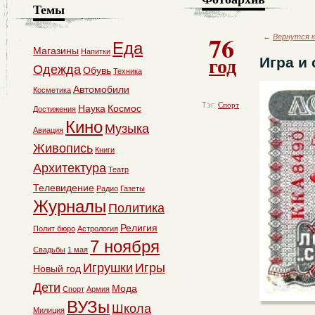
Темы
76
←
Вернутся к
Еда
Магазины
Напитки
год
Игра и 
Одежда
Обувь
Техника
Автомобили
Косметика
Тэг:
Спорт
Наука
Космос
Достижения
Кино
Музыка
Авиация
Живопись
Книги
Архитектура
Театр
Телевидение
Радио
Газеты
Журналы
Политика
Религия
Полит бюро
Астрология
7 ноября
Свадьбы
1 мая
Игрушки
Игры
Новый год
Дети
Мода
Спорт
Армия
ВУЗы
Школа
Милиция