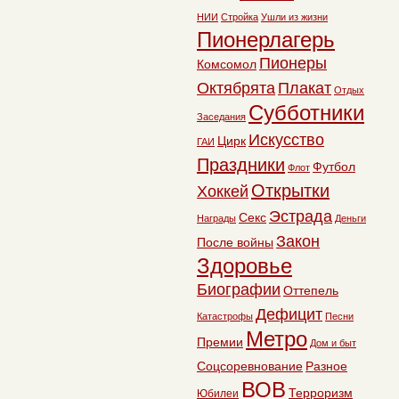
НИИ
Стройка
Ушли из жизни
Пионерлагерь
Пионеры
Комсомол
Октябрята
Плакат
Отдых
Субботники
Заседания
Искусство
Цирк
ГАИ
Праздники
Футбол
Флот
Открытки
Хоккей
Эстрада
Секс
Награды
Деньги
Закон
После войны
Здоровье
Биографии
Оттепель
Дефицит
Катастрофы
Песни
Метро
Премии
Дом и быт
Соцсоревнование
Разное
ВОВ
Терроризм
Юбилеи