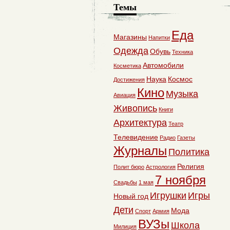
Темы
Еда
Магазины
Напитки
Одежда
Обувь
Техника
Автомобили
Косметика
Наука
Космос
Достижения
Кино
Музыка
Авиация
Живопись
Книги
Архитектура
Театр
Телевидение
Радио
Газеты
Журналы
Политика
Религия
Полит бюро
Астрология
7 ноября
Свадьбы
1 мая
Игрушки
Игры
Новый год
Дети
Мода
Спорт
Армия
ВУЗы
Школа
Милиция