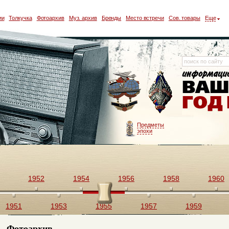
ии
Толкучка
Фотоархив
Муз. архив
Бренды
Место встречи
Сов. товары
Еще
Предметы
эпохи
1952
1954
1956
1958
1960
1951
1953
1955
1957
1959
Фотоархив