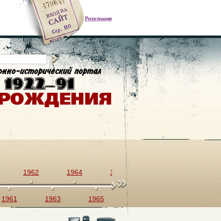
Регистрация
1962
1964
1966
1968
1970
1961
1963
1965
1967
1969