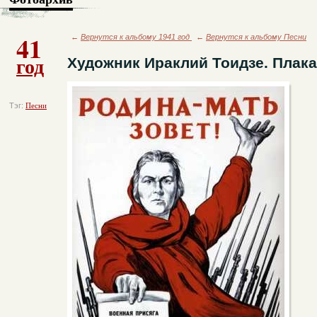
41
←
Вернутся к альбому 1941 год
←
Вернутся к альбому Песни
год
Художник Ираклий Тоидзе. Плака
Тэг:
Песни