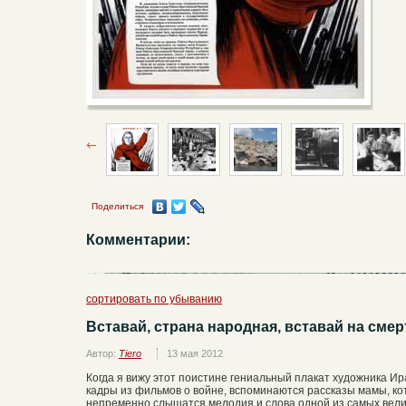
Поделиться
Комментарии:
сортировать по убыванию
Вставай, страна народная, вставай на сме
Автор:
Tiero
13 мая 2012
Когда я вижу этот поистине гениальный плакат художника Ир
кадры из фильмов о войне, вспоминаются рассказы мамы, ко
непременно слышатся мелодия и слова одной из самых велики