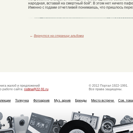
народная, вставай на смертный бой". В этом нет ничего пафос
Именно с годами отчетливей понимаешь, что пришлось пере
←
Вернутся на страницу альбома
нига жалоб и предложений
© 2012 Портал 1922-1991.
о работе сайта:
rodina@22-91.ru
Все права защищены.
ллекции
Толкучка
Фотоархив
Муз. архив
Бренды
Место встречи
Сов. тов