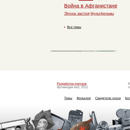
Война в Афганистане
Эпоха застоя
Мультфильмы
Все темы
Разработка портала
К
Артимедия веб, 2012
п
Темы
Фольклор
Свидетели эпохи
Ко