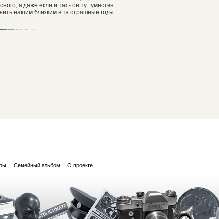
ного, а даже если и так - он тут уместен.
жить нашим близким в те страшные годы.
ары
Семейный альбом
О проекте