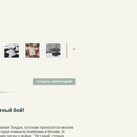
ртный бой!
аклия Тоидзе, в голове проносятся многие
торая помнила бомбежки в Москве. И
х песен о войне. " Вставай, страна