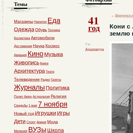
Темы
41
←
Вернутся к
Еда
Магазины
Напитки
год
Кони с
Одежда
Обувь
Техника
землю 
Автомобили
Косметика
Тэг:
Наука
Космос
Достижения
Архитектура
Кино
Музыка
Авиация
Живопись
Книги
Архитектура
Театр
Телевидение
Радио
Газеты
Журналы
Политика
Религия
Полит бюро
Астрология
7 ноября
Свадьбы
1 мая
Игрушки
Игры
Новый год
Дети
Мода
Спорт
Армия
ВУЗы
Школа
Милиция