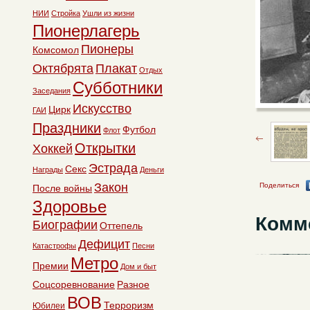
НИИ
Стройка
Ушли из жизни
Пионерлагерь
Пионеры
Комсомол
Октябрята
Плакат
Отдых
Субботники
Заседания
Искусство
Цирк
ГАИ
Праздники
Футбол
Флот
Открытки
Хоккей
Эстрада
Секс
Награды
Деньги
Закон
Поделиться
После войны
Здоровье
Комм
Биографии
Оттепель
Дефицит
Катастрофы
Песни
Метро
Премии
Дом и быт
Соцсоревнование
Разное
ВОВ
Терроризм
Юбилеи