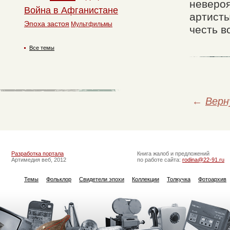
невероя
Война в Афганистане
артисты
Эпоха застоя
Мультфильмы
честь в
Все темы
←
Верн
Разработка портала
Книга жалоб и предложений
Артимедия веб, 2012
по работе сайта:
rodina@22-91.ru
Темы
Фольклор
Свидетели эпохи
Коллекции
Толкучка
Фотоархив