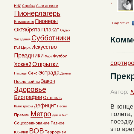
НИИ
Стройка
Ушли из жизни
Пионерлагерь
Пионеры
Комсомол
Поделиться
Октябрята
Плакат
Отдых
Субботники
Комм
Заседания
Искусство
Цирк
ГАИ
Праздники
Футбол
Флот
сортир
Открытки
Хоккей
Эстрада
Секс
Прекр
Награды
Деньги
Закон
После войны
Здоровье
Автор:
N
Биографии
Оттепель
Дефицит
В конце
Катастрофы
Песни
Метро
полета,
Премии
Дом и быт
поездку
Соцсоревнование
Разное
это вре
ВОВ
Терроризм
Юбилеи