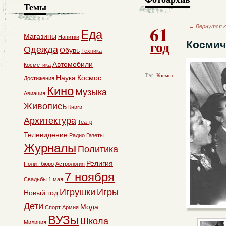
Темы
61
←
Вернутся к
Еда
Магазины
Напитки
год
Космич
Одежда
Обувь
Техника
Автомобили
Косметика
Тэг:
Космос
Наука
Космос
Достижения
Кино
Музыка
Авиация
Живопись
Книги
Архитектура
Театр
Телевидение
Радио
Газеты
Журналы
Политика
Религия
Полит бюро
Астрология
7 ноября
Свадьбы
1 мая
Игрушки
Игры
Новый год
Дети
Мода
Спорт
Армия
ВУЗы
Школа
Милиция