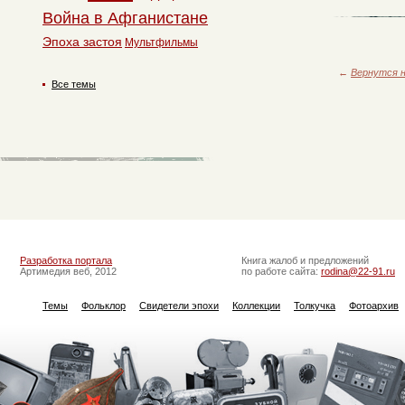
Война в Афганистане
Эпоха застоя
Мультфильмы
←
Вернутся н
Все темы
Разработка портала
Книга жалоб и предложений
Артимедия веб, 2012
по работе сайта:
rodina@22-91.ru
Темы
Фольклор
Свидетели эпохи
Коллекции
Толкучка
Фотоархив