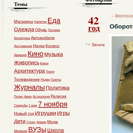
Темы
42
←
Вернутся к
Еда
Магазины
Напитки
год
Оборот
Одежда
Обувь
Техника
Автомобили
Косметика
Тэг:
Награды
Наука
Космос
Достижения
Кино
Музыка
Авиация
Живопись
Книги
Архитектура
Театр
Телевидение
Радио
Газеты
Журналы
Политика
Религия
Полит бюро
Астрология
7 ноября
Свадьбы
1 мая
Игрушки
Игры
Новый год
Дети
Мода
Спорт
Армия
ВУЗы
Школа
Милиция