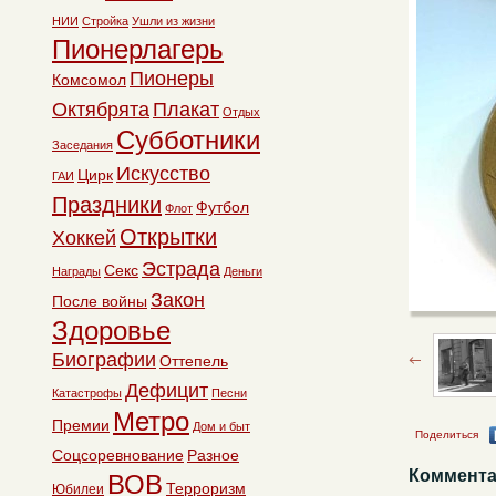
НИИ
Стройка
Ушли из жизни
Пионерлагерь
Пионеры
Комсомол
Октябрята
Плакат
Отдых
Субботники
Заседания
Искусство
Цирк
ГАИ
Праздники
Футбол
Флот
Открытки
Хоккей
Эстрада
Секс
Награды
Деньги
Закон
После войны
Здоровье
Биографии
Оттепель
Дефицит
Катастрофы
Песни
Метро
Премии
Дом и быт
Поделиться
Соцсоревнование
Разное
Коммента
ВОВ
Терроризм
Юбилеи