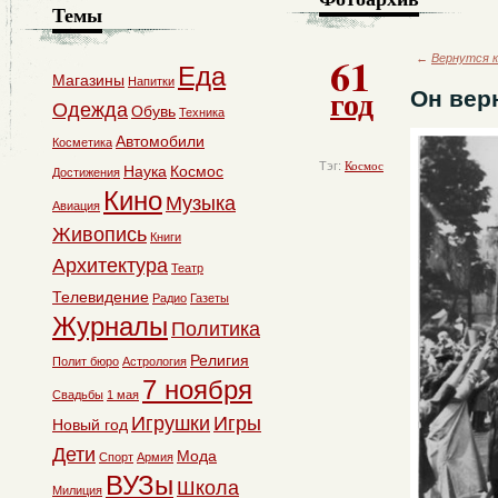
Темы
61
←
Вернутся к
Еда
Магазины
Напитки
год
Он вер
Одежда
Обувь
Техника
Автомобили
Косметика
Тэг:
Космос
Наука
Космос
Достижения
Кино
Музыка
Авиация
Живопись
Книги
Архитектура
Театр
Телевидение
Радио
Газеты
Журналы
Политика
Религия
Полит бюро
Астрология
7 ноября
Свадьбы
1 мая
Игрушки
Игры
Новый год
Дети
Мода
Спорт
Армия
ВУЗы
Школа
Милиция