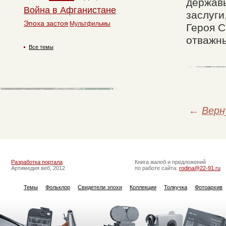
державы
Война в Афганистане
заслуги
Эпоха застоя
Мультфильмы
Героя С
отважны
Все темы
←
Верн
Разработка портала
Книга жалоб и предложений
Артимедия веб, 2012
по работе сайта:
rodina@22-91.ru
Темы
Фольклор
Свидетели эпохи
Коллекции
Толкучка
Фотоархив