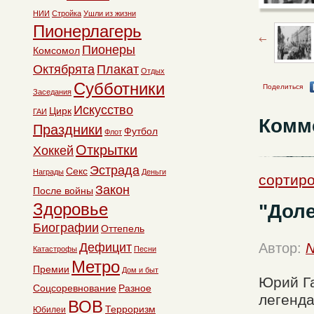
НИИ
Стройка
Ушли из жизни
Пионерлагерь
Пионеры
Комсомол
Октябрята
Плакат
Отдых
Субботники
Поделиться
Заседания
Искусство
Цирк
ГАИ
Комм
Праздники
Футбол
Флот
Открытки
Хоккей
Эстрада
Секс
Награды
Деньги
сортир
Закон
После войны
Здоровье
"Доле
Биографии
Оттепель
Дефицит
Автор:
N
Катастрофы
Песни
Метро
Премии
Дом и быт
Юрий Га
Соцсоревнование
Разное
легенда
ВОВ
Терроризм
Юбилеи