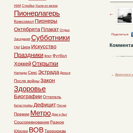
НИИ
Стройка
Ушли из жизни
Пионерлагерь
Пионеры
Комсомол
Октябрята
Плакат
Отдых
Поделиться
Субботники
Заседания
Коммента
Искусство
Цирк
ГАИ
Праздники
Футбол
Флот
Открытки
Хоккей
Эстрада
Секс
Награды
Деньги
←
Вернутся н
Закон
После войны
Здоровье
Биографии
Оттепель
Дефицит
Катастрофы
Песни
Метро
Премии
Дом и быт
Соцсоревнование
Разное
ВОВ
Терроризм
Юбилеи