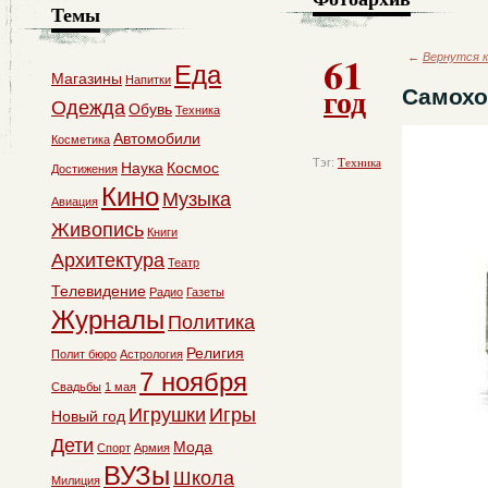
Темы
61
←
Вернутся к
Еда
Магазины
Напитки
год
Самохо
Одежда
Обувь
Техника
Автомобили
Косметика
Тэг:
Техника
Наука
Космос
Достижения
Кино
Музыка
Авиация
Живопись
Книги
Архитектура
Театр
Телевидение
Радио
Газеты
Журналы
Политика
Религия
Полит бюро
Астрология
7 ноября
Свадьбы
1 мая
Игрушки
Игры
Новый год
Дети
Мода
Спорт
Армия
ВУЗы
Школа
Милиция