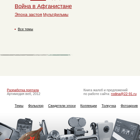
Война в Афганистане
Эпоха застоя
Мультфильмы
Все темы
Разработка портала
Книга жалоб и предложений
Артимедия веб, 2012
по работе сайта:
rodina@22-91.ru
Темы
Фольклор
Свидетели эпохи
Коллекции
Толкучка
Фотоархив