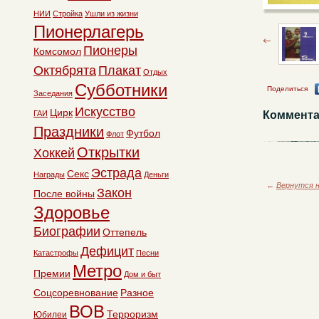
НИИ
Стройка
Ушли из жизни
Пионерлагерь
Пионеры
Комсомол
Октябрята
Плакат
Отдых
Субботники
Поделиться
Заседания
Искусство
Цирк
ГАИ
Коммента
Праздники
Футбол
Флот
Открытки
Хоккей
Эстрада
Секс
Награды
Деньги
←
Вернутся н
Закон
После войны
Здоровье
Биографии
Оттепель
Дефицит
Катастрофы
Песни
Метро
Премии
Дом и быт
Соцсоревнование
Разное
ВОВ
Терроризм
Юбилеи