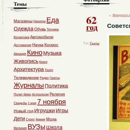
Темы
62
←
Вернутся к
Еда
Магазины
Напитки
год
Советск
Одежда
Обувь
Техника
Автомобили
Косметика
Тэг:
Газеты
Наука
Космос
Достижения
Кино
Музыка
Авиация
Живопись
Книги
Архитектура
Театр
Телевидение
Радио
Газеты
Журналы
Политика
Религия
Полит бюро
Астрология
7 ноября
Свадьбы
1 мая
Игрушки
Игры
Новый год
Дети
Мода
Спорт
Армия
ВУЗы
Школа
Милиция