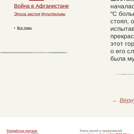
началас
Война в Афганистане
"С боль
Эпоха застоя
Мультфильмы
стоял, 
испытав
Все темы
прекрас
этот го
о его с
была му
←
Верн
Разработка портала
Книга жалоб и предложений