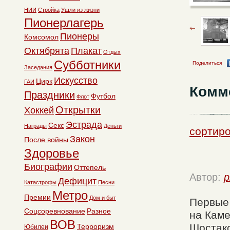
НИИ
Стройка
Ушли из жизни
Пионерлагерь
Пионеры
Комсомол
Октябрята
Плакат
Отдых
Субботники
Поделиться
Заседания
Искусство
Цирк
ГАИ
Комм
Праздники
Футбол
Флот
Открытки
Хоккей
Эстрада
Секс
Награды
Деньги
сортир
Закон
После войны
Здоровье
Биографии
Оттепель
Автор:
p
Дефицит
Катастрофы
Песни
Метро
Премии
Дом и быт
Первые
Соцсоревнование
Разное
на Каме
ВОВ
Шостако
Терроризм
Юбилеи