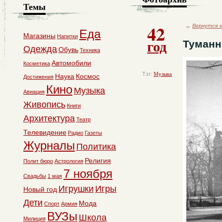
Темы
42
←
Вернутся к
Еда
Магазины
Напитки
год
Туманн
Одежда
Обувь
Техника
Автомобили
Косметика
Тэг:
Музыка
Наука
Космос
Достижения
Кино
Музыка
Авиация
Живопись
Книги
Архитектура
Театр
Телевидение
Радио
Газеты
Журналы
Политика
Религия
Полит бюро
Астрология
7 ноября
Свадьбы
1 мая
Игрушки
Игры
Новый год
Дети
Мода
Спорт
Армия
ВУЗы
Школа
Милиция