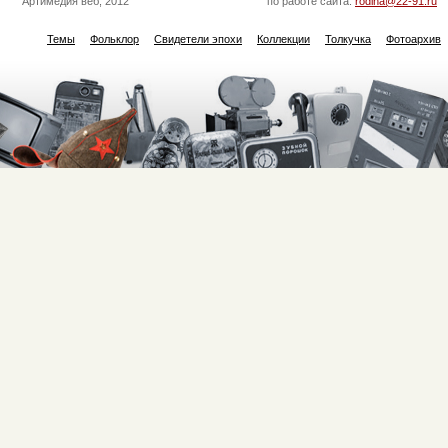
Артимедия веб, 2012
по работе сайта:
rodina@22-91.ru
Темы
Фольклор
Свидетели эпохи
Коллекции
Толкучка
Фотоархив