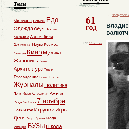
Темы
61
←
Вернутся к
Еда
Магазины
Напитки
год
Владис
Одежда
Обувь
Техника
валютч
Автомобили
Косметика
Тэг:
Оттепель
Наука
Космос
Достижения
Кино
Музыка
Авиация
Живопись
Книги
Архитектура
Театр
Телевидение
Радио
Газеты
Журналы
Политика
Религия
Полит бюро
Астрология
7 ноября
Свадьбы
1 мая
Игрушки
Игры
Новый год
Дети
Мода
Спорт
Армия
ВУЗы
Школа
Милиция