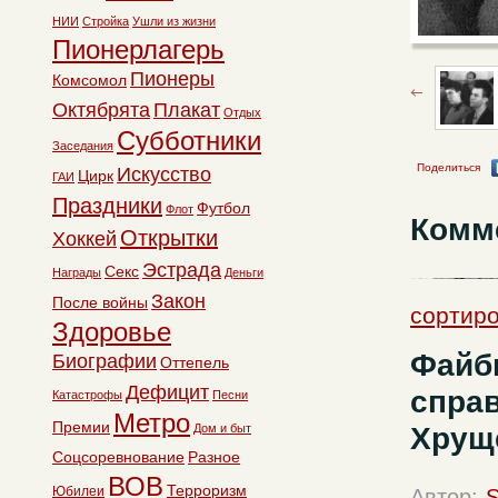
НИИ
Стройка
Ушли из жизни
Пионерлагерь
Пионеры
Комсомол
Октябрята
Плакат
Отдых
Субботники
Заседания
Поделиться
Искусство
Цирк
ГАИ
Праздники
Футбол
Флот
Комм
Открытки
Хоккей
Эстрада
Секс
Награды
Деньги
Закон
После войны
сортир
Здоровье
Файбы
Биографии
Оттепель
Дефицит
спра
Катастрофы
Песни
Метро
Премии
Хрущ
Дом и быт
Соцсоревнование
Разное
ВОВ
Терроризм
Юбилеи
Автор:
S