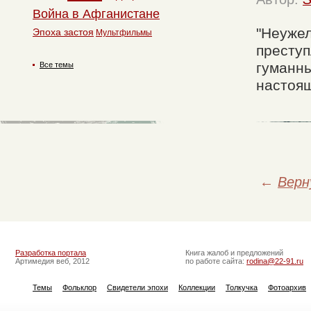
Война в Афганистане
"Неужел
Эпоха застоя
Мультфильмы
преступ
гуманны
Все темы
настоящ
←
Верн
Разработка портала
Книга жалоб и предложений
Артимедия веб, 2012
по работе сайта:
rodina@22-91.ru
Темы
Фольклор
Свидетели эпохи
Коллекции
Толкучка
Фотоархив