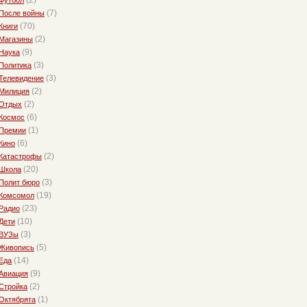
(2)
Футбол
(7)
После войны
(70)
Книги
(2)
Магазины
(9)
Наука
(3)
Политика
(3)
Телевидение
(2)
Милиция
(2)
Отдых
(6)
Космос
(1)
Премии
(6)
Кино
(2)
Катастрофы
(20)
Школа
(3)
Полит бюро
(19)
Комсомол
(23)
Радио
(10)
Дети
(3)
ВУЗы
(5)
Живопись
(14)
Еда
(9)
Авиация
(2)
Стройка
(1)
Октябрята