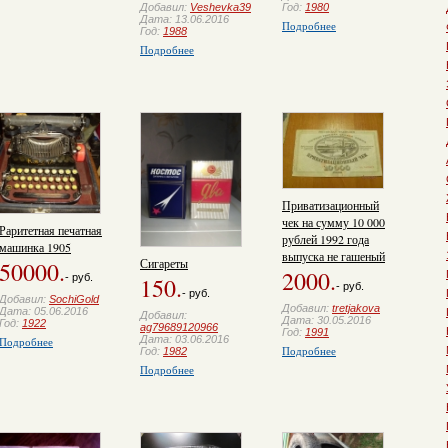
Год:
1980
Добавил:
Veshevka39
Дата: 13.06.2016
Подробнее
Год:
1988
Подробнее
Приватизационный
чек на сумму 10 000
Раритетная печатная
рублей 1992 года
машинка 1905
выпуска не гашеный
Сигареты
50000.
2000.
- руб.
150.
- руб.
- руб.
Добавил:
SochiGold
Добавил:
tretjakova
Дата: 05.06.2016
Добавил:
Дата: 30.05.2016
Год:
1922
ag79689120966
Год:
1991
Дата: 03.06.2016
Подробнее
Подробнее
Год:
1982
Подробнее