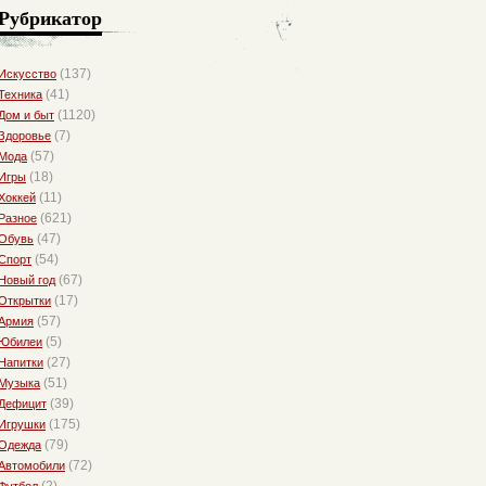
Рубрикатор
(137)
Искусство
(41)
Техника
(1120)
Дом и быт
(7)
Здоровье
(57)
Мода
(18)
Игры
(11)
Хоккей
(621)
Разное
(47)
Обувь
(54)
Спорт
(67)
Новый год
(17)
Открытки
(57)
Армия
(5)
Юбилеи
(27)
Напитки
(51)
Музыка
(39)
Дефицит
(175)
Игрушки
(79)
Одежда
(72)
Автомобили