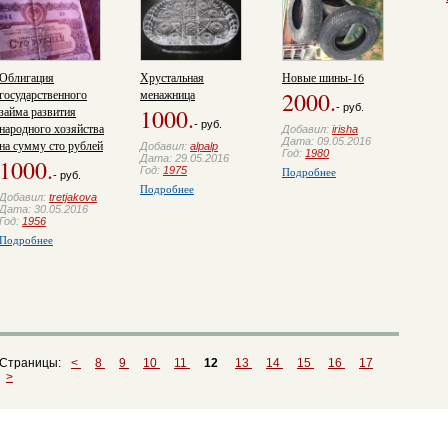
Облигация
Хрустальная
Новые шины-16
государственного
менажница
2000.
- руб.
займа развития
1000.
- руб.
народного хозяйства
Добавил:
irisha
Дата: 09.05.2016
на сумму сто рублей
Добавил:
alpalp
Год:
1980
Дата: 29.05.2016
1000.
Год:
1975
Подробнее
- руб.
Подробнее
Добавил:
tretjakova
Дата: 30.05.2016
Год:
1956
Подробнее
Страницы:
<
8
9
10
11
12
13
14
15
16
17
>