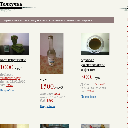
Толкучка
сортировка по:
популярности
/
комментируемости
/
оценке
Весы игрушечные
Зеркало с
1000.
увеличивающим
- руб.
эффектом
300.
Добавил:
RainbowKnight
- руб.
водка
Дата: 01.08.2016
1500.
Добавил:
busjy01
Год:
1970
- руб.
Дата: 19.07.2016
Подробнее
Год:
1970
Добавил:
ulaa
Подробнее
Дата: 19.07.2016
Год:
1991
Подробнее