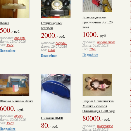
Коляска детская
прогулочная 70гг.20
Полка
Стационарный
века
500.
телефон
1000.
- руб.
2000.
- руб.
- руб.
Добавил:
busjy01
Дата: 19.07.2016
Добавил:
annaustinofa
Добавил:
busjy01
Год:
1977
Дата: 04.07.2016
Дата: 19.07.2016
Год:
1976
Подробнее
Год:
1964
Подробнее
Подробнее
Швеная машина Чайка
Редкий Олимпийский
6000.
Мишка - символ
- руб.
Олимпиады 1980 года
80000.
Добавил:
alpalp
Пилотки ВМФ
Дата: 30.06.2016
- руб.
80.
Год:
1970
Добавил:
nikkimarina
- руб.
Подробнее
Дата: 12.06.2016