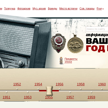
ии
Толкучка
Фотоархив
Муз. архив
Бренды
Место встречи
Сов. товары
Еще
Предметы
эпохи
1952
1954
1956
1958
1960
1951
1953
1955
1957
1959