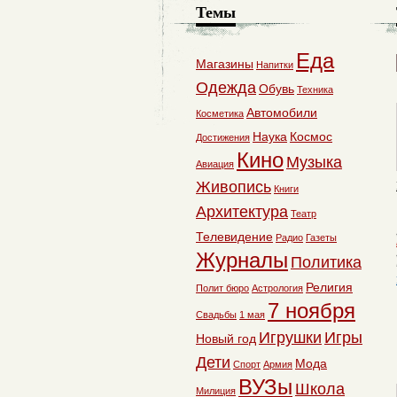
Темы
Еда
Магазины
Напитки
Одежда
Обувь
Техника
Автомобили
Косметика
Наука
Космос
Достижения
Кино
Музыка
Авиация
Живопись
Книги
Архитектура
Театр
Телевидение
Радио
Газеты
Журналы
Политика
Религия
Полит бюро
Астрология
7 ноября
Свадьбы
1 мая
Игрушки
Игры
Новый год
Дети
Мода
Спорт
Армия
ВУЗы
Школа
Милиция