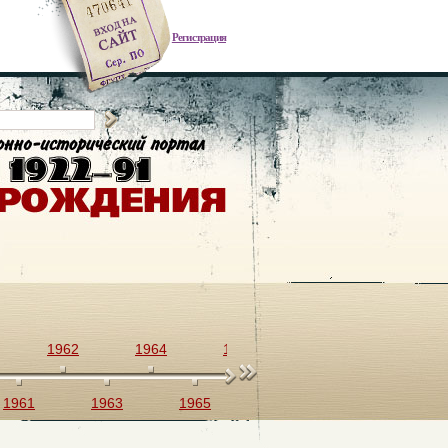
Регистрация
1962
1964
1966
1968
1970
1961
1963
1965
1967
1969