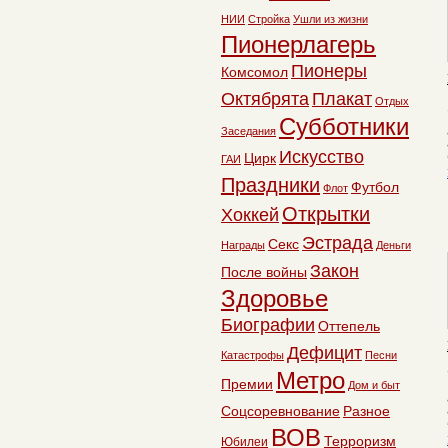
НИИ
Стройка
Ушли из жизни
Пионерлагерь
Пионеры
Комсомол
Октябрята
Плакат
Отдых
Субботники
Заседания
Искусство
Цирк
ГАИ
Праздники
Футбол
Флот
Открытки
Хоккей
Эстрада
Секс
Награды
Деньги
Закон
После войны
Здоровье
Биографии
Оттепель
Дефицит
Катастрофы
Песни
Метро
Премии
Дом и быт
Соцсоревнование
Разное
ВОВ
Терроризм
Юбилеи