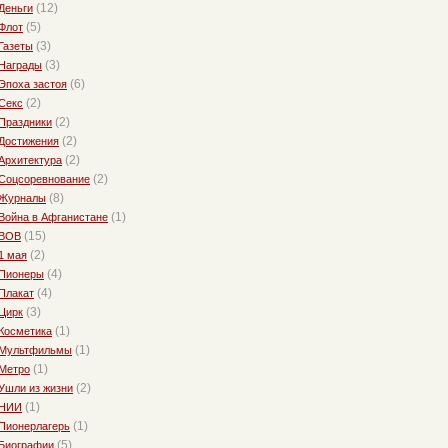
(12)
Деньги
(5)
Флот
(3)
Газеты
(3)
Награды
(6)
Эпоха застоя
(2)
Секс
(2)
Праздники
(2)
Достижения
(2)
Архитектура
(2)
Соцсоревнование
(8)
Журналы
(1)
Война в Афганистане
(15)
ВОВ
(2)
1 мая
(4)
Пионеры
(4)
Плакат
(3)
Цирк
(1)
Косметика
(1)
Мультфильмы
(1)
Метро
(2)
Ушли из жизни
(1)
НИИ
(1)
Пионерлагерь
(5)
Биографии