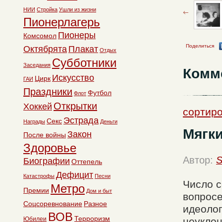
НИИ
Стройка
Ушли из жизни
Пионерлагерь
Пионеры
Комсомол
Поделиться
Октябрята
Плакат
Отдых
Субботники
Заседания
Комм
Искусство
Цирк
ГАИ
Праздники
Футбол
Флот
Открытки
Хоккей
сортиро
Эстрада
Секс
Награды
Деньги
Мягк
Закон
После войны
Здоровье
Автор:
S
Биографии
Оттепель
Дефицит
Катастрофы
Песни
Число с
Метро
Премии
Дом и быт
вопросе
Соцсоревнование
Разное
идеолог
ВОВ
Терроризм
Юбилеи
неуклон