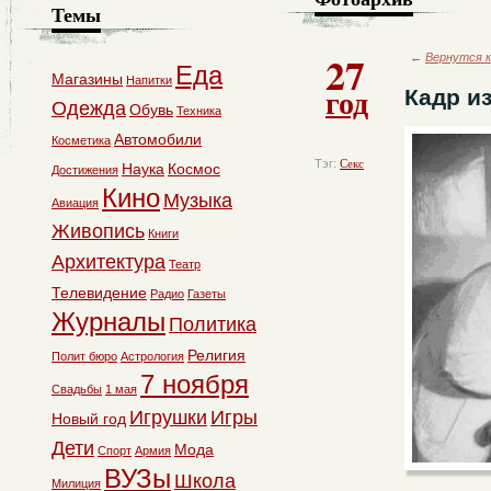
Темы
27
←
Вернутся к
Еда
Магазины
Напитки
год
Кадр и
Одежда
Обувь
Техника
Автомобили
Косметика
Тэг:
Секс
Наука
Космос
Достижения
Кино
Музыка
Авиация
Живопись
Книги
Архитектура
Театр
Телевидение
Радио
Газеты
Журналы
Политика
Религия
Полит бюро
Астрология
7 ноября
Свадьбы
1 мая
Игрушки
Игры
Новый год
Дети
Мода
Спорт
Армия
ВУЗы
Школа
Милиция