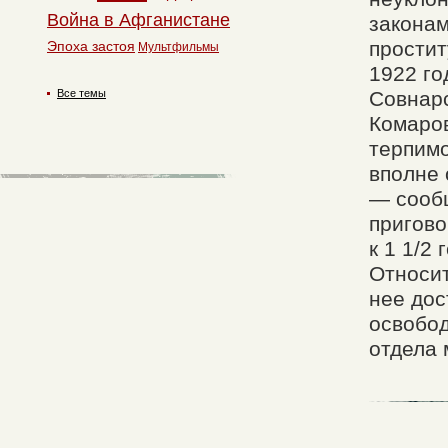
Война в Афганистане
законам
простит
Эпоха застоя
Мультфильмы
1922 го
Все темы
Совнарс
Комаров
терпимо
вполне
— сообщ
пригово
к 1 1/2
Относит
нее дос
освобод
отдела 