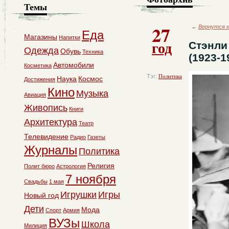
Темы
27
←
Вернутся к
Еда
Магазины
Напитки
год
Стэнли
Одежда
Обувь
Техника
(1923-1
Автомобили
Косметика
Тэг:
Политика
Наука
Космос
Достижения
Кино
Музыка
Авиация
Живопись
Книги
Архитектура
Театр
Телевидение
Радио
Газеты
Журналы
Политика
Религия
Полит бюро
Астрология
7 ноября
Свадьбы
1 мая
Игрушки
Игры
Новый год
Дети
Мода
Спорт
Армия
ВУЗы
Школа
Милиция