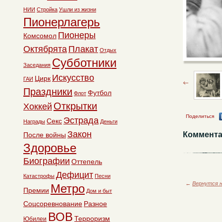
НИИ
Стройка
Ушли из жизни
Пионерлагерь
Пионеры
Комсомол
Октябрята
Плакат
Отдых
Субботники
Заседания
Искусство
Цирк
ГАИ
Праздники
Футбол
Флот
Открытки
Хоккей
Поделиться
Эстрада
Секс
Награды
Деньги
Закон
Коммента
После войны
Здоровье
Биографии
Оттепель
Дефицит
Катастрофы
Песни
←
Вернутся н
Метро
Премии
Дом и быт
Соцсоревнование
Разное
ВОВ
Терроризм
Юбилеи