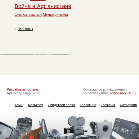
Война в Афганистане
Эпоха застоя
Мультфильмы
Все темы
Разработка портала
Книга жалоб и предложений
Артимедия веб, 2012
по работе сайта:
rodina@22-91.ru
Темы
Фольклор
Свидетели эпохи
Коллекции
Толкучка
Фотоархив