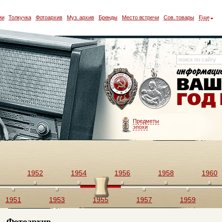
ии
Толкучка
Фотоархив
Муз. архив
Бренды
Место встречи
Сов. товары
Еще
Предметы
эпохи
1952
1954
1956
1958
1960
1951
1953
1955
1957
1959
Фотоархив