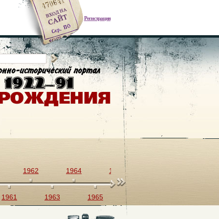
Регистрация
1962
1964
1966
1968
1970
1961
1963
1965
1967
1969