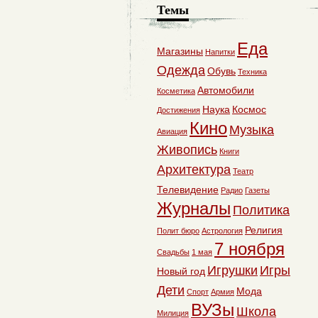
Темы
Еда
Магазины
Напитки
Одежда
Обувь
Техника
Автомобили
Косметика
Наука
Космос
Достижения
Кино
Музыка
Авиация
Живопись
Книги
Архитектура
Театр
Телевидение
Радио
Газеты
Журналы
Политика
Религия
Полит бюро
Астрология
7 ноября
Свадьбы
1 мая
Игрушки
Игры
Новый год
Дети
Мода
Спорт
Армия
ВУЗы
Школа
Милиция