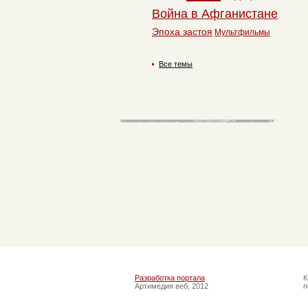
Война в Афганистане
Эпоха застоя
Мультфильмы
Все темы
Разработка портала
К
Артимедия веб, 2012
п