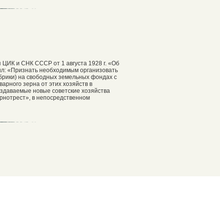
ЦИК и СНК СССР от 1 августа 1928 г. «Об
сил: «Признать необходимым организовать
брики) на свободных земельных фондах с
арного зерна от этих хозяйств в
Создаваемые новые советские хозяйства
рнотрест», в непосредственном