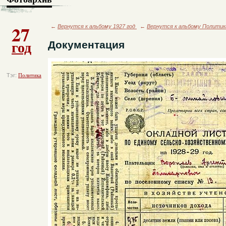
27
←
Вернутся к альбому 1927 год
←
Вернутся к альбому Политик
год
Документация
Тэг:
Политика