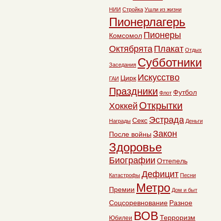
НИИ
Стройка
Ушли из жизни
Пионерлагерь
Пионеры
Комсомол
Октябрята
Плакат
Отдых
Субботники
Заседания
Искусство
Цирк
ГАИ
Праздники
Футбол
Флот
Открытки
Хоккей
Эстрада
Секс
Награды
Деньги
Закон
После войны
Здоровье
Биографии
Оттепель
Дефицит
Катастрофы
Песни
Метро
Премии
Дом и быт
Соцсоревнование
Разное
ВОВ
Терроризм
Юбилеи