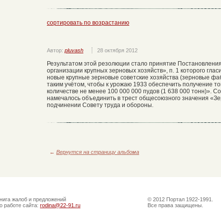
сортировать по возрастанию
Автор:
pluvash
28 октября 2012
Результатом этой резолюции стало принятие Постановления 
организации крупных зерновых хозяйств», п. 1 которого гла
новые крупные зерновые советские хозяйства (зерновые фа
таким учётом, чтобы к урожаю 1933 обеспечить получение тов
количестве не менее 100 000 000 пудов (1 638 000 тонн)». 
намечалось объединить в трест общесоюзного значения «Зе
подчинении Совету труда и обороны.
←
Вернутся на страницу альбома
нига жалоб и предложений
© 2012 Портал 1922-1991.
о работе сайта:
rodina@22-91.ru
Все права защищены.