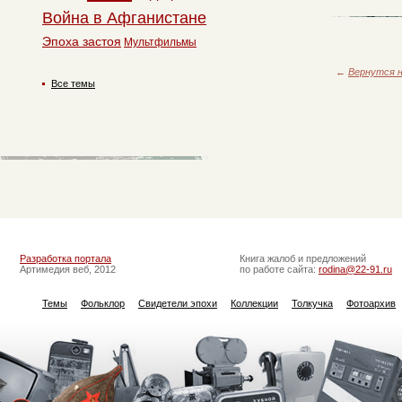
Война в Афганистане
Эпоха застоя
Мультфильмы
←
Вернутся н
Все темы
Разработка портала
Книга жалоб и предложений
Артимедия веб, 2012
по работе сайта:
rodina@22-91.ru
Темы
Фольклор
Свидетели эпохи
Коллекции
Толкучка
Фотоархив