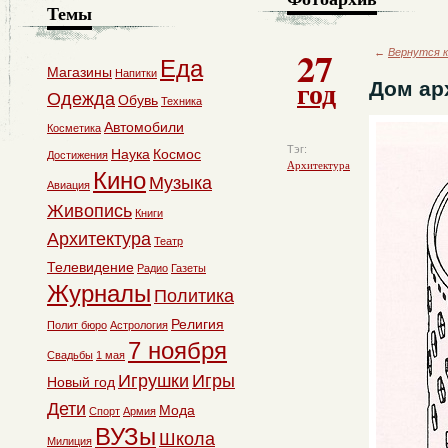
Темы
27
←
Вернутся к
Еда
Магазины
Напитки
год
Дом ар
Одежда
Обувь
Техника
Автомобили
Косметика
Тэг:
Наука
Космос
Достижения
Архитектура
Кино
Музыка
Авиация
Живопись
Книги
Архитектура
Театр
Телевидение
Радио
Газеты
Журналы
Политика
Религия
Полит бюро
Астрология
7 ноября
Свадьбы
1 мая
Игрушки
Игры
Новый год
Дети
Мода
Спорт
Армия
ВУЗы
Школа
Милиция