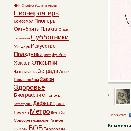
НИИ
Стройка
Ушли из жизни
Пионерлагерь
Пионеры
Комсомол
Октябрята
Плакат
Отдых
Субботники
Заседания
Искусство
Цирк
ГАИ
Праздники
Футбол
Флот
Открытки
Хоккей
Эстрада
Секс
Награды
Деньги
Закон
После войны
Здоровье
Биографии
Оттепель
Дефицит
Катастрофы
Песни
Метро
Премии
Дом и быт
Поделиться
Соцсоревнование
Разное
Коммента
ВОВ
Терроризм
Юбилеи