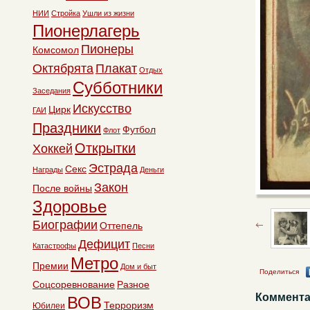
НИИ
Стройка
Ушли из жизни
Пионерлагерь
Пионеры
Комсомол
Октябрята
Плакат
Отдых
Субботники
Заседания
Искусство
Цирк
ГАИ
Праздники
Футбол
Флот
Открытки
Хоккей
Эстрада
Секс
Награды
Деньги
Закон
После войны
Здоровье
Биографии
Оттепель
Дефицит
Катастрофы
Песни
Метро
Премии
Дом и быт
Поделиться
Соцсоревнование
Разное
Коммента
ВОВ
Терроризм
Юбилеи