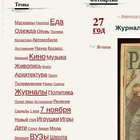
Темы
27
←
Вернутся к
Еда
Магазины
Напитки
год
Журнал
Одежда
Обувь
Техника
Автомобили
Косметика
Тэг:
Журналы
Наука
Космос
Достижения
Кино
Музыка
Авиация
Живопись
Книги
Архитектура
Театр
Телевидение
Радио
Газеты
Журналы
Политика
Религия
Полит бюро
Астрология
7 ноября
Свадьбы
1 мая
Игрушки
Игры
Новый год
Дети
Мода
Спорт
Армия
ВУЗы
Школа
Милиция