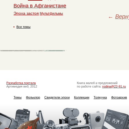
Война в Афганистане
Эпоха застоя
Мультфильмы
←
Верн
Все темы
Разработка портала
Книга жалоб и предложений
Артимедия веб, 2012
по работе сайта:
rodina@22-91.ru
Темы
Фольклор
Свидетели эпохи
Коллекции
Толкучка
Фотоархив