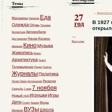
Темы
27
←
Вернутся к
Еда
Магазины
Напитки
год
В 1927
Одежда
Обувь
Техника
открыл
Автомобили
Косметика
Тэг:
Наука
Космос
Достижения
Искусство
Кино
Музыка
Авиация
Живопись
Книги
Архитектура
Театр
Телевидение
Радио
Газеты
Журналы
Политика
Религия
Полит бюро
Астрология
7 ноября
Свадьбы
1 мая
Игрушки
Игры
Новый год
Дети
Мода
Спорт
Армия
ВУЗы
Школа
Милиция