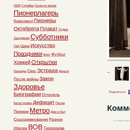
НИИ
Стройка
Ушли из жизни
Пионерлагерь
Пионеры
Комсомол
Октябрята
Плакат
Отдых
Субботники
Заседания
Искусство
Цирк
ГАИ
Праздники
Футбол
Флот
Открытки
Хоккей
Эстрада
Секс
Награды
Деньги
Закон
После войны
Здоровье
Поделиться
Биографии
Оттепель
Дефицит
Катастрофы
Песни
Комм
Метро
Премии
Дом и быт
Соцсоревнование
Разное
ВОВ
Терроризм
Юбилеи