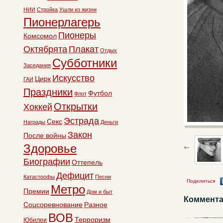
НИИ
Стройка
Ушли из жизни
Пионерлагерь
Пионеры
Комсомол
Октябрята
Плакат
Отдых
Субботники
Заседания
Искусство
Цирк
ГАИ
Праздники
Футбол
Флот
Открытки
Хоккей
Эстрада
Секс
Награды
Деньги
Закон
После войны
Здоровье
Биографии
Оттепель
Дефицит
Катастрофы
Песни
Поделиться
Метро
Премии
Дом и быт
Коммента
Соцсоревнование
Разное
ВОВ
Терроризм
Юбилеи