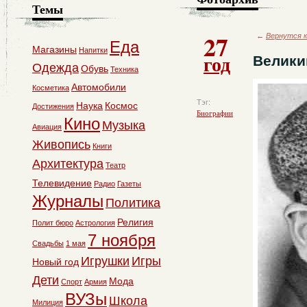
Темы
27
←
Вернутся к
Еда
Магазины
Напитки
год
Велики
Одежда
Обувь
Техника
Автомобили
Косметика
Тэг:
Наука
Космос
Достижения
Биографии
Кино
Музыка
Авиация
Живопись
Книги
Архитектура
Театр
Телевидение
Радио
Газеты
Журналы
Политика
Религия
Полит бюро
Астрология
7 ноября
Свадьбы
1 мая
Игрушки
Игры
Новый год
Дети
Мода
Спорт
Армия
ВУЗы
Школа
Милиция