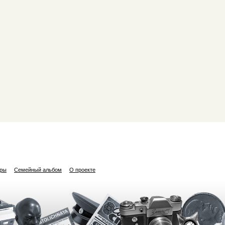
ары
Семейный альбом
О проекте