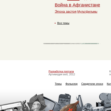
Война в Афганистане
Эпоха застоя
Мультфильмы
Все темы
Разработка портала
К
Артимедия веб, 2012
п
Темы
Фольклор
Свидетели эпохи
Ко