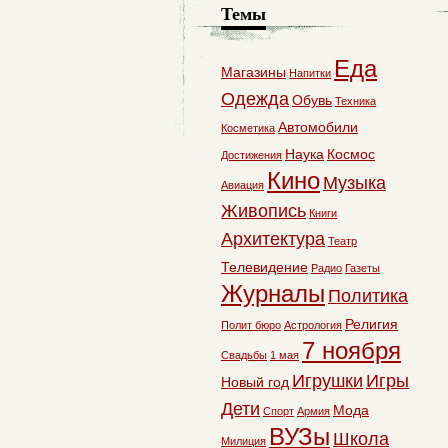
Темы
Еда
Магазины
Напитки
Одежда
Обувь
Техника
Автомобили
Косметика
Наука
Космос
Достижения
Кино
Музыка
Авиация
Живопись
Книги
Архитектура
Театр
Телевидение
Радио
Газеты
Журналы
Политика
Религия
Полит бюро
Астрология
7 ноября
Свадьбы
1 мая
Игрушки
Игры
Новый год
Дети
Мода
Спорт
Армия
ВУЗы
Школа
Милиция