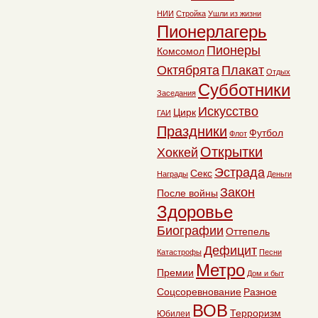
НИИ
Стройка
Ушли из жизни
Пионерлагерь
Пионеры
Комсомол
Октябрята
Плакат
Отдых
Субботники
Заседания
Искусство
Цирк
ГАИ
Праздники
Футбол
Флот
Открытки
Хоккей
Эстрада
Секс
Награды
Деньги
Закон
После войны
Здоровье
Биографии
Оттепель
Дефицит
Катастрофы
Песни
Метро
Премии
Дом и быт
Соцсоревнование
Разное
ВОВ
Терроризм
Юбилеи