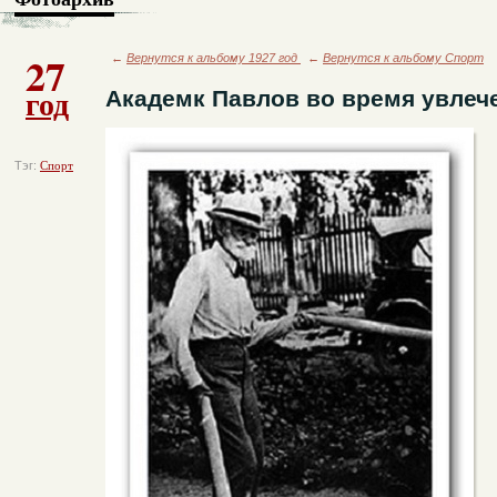
27
←
Вернутся к альбому 1927 год
←
Вернутся к альбому Спорт
год
Академк Павлов во время увлеч
Тэг:
Спорт