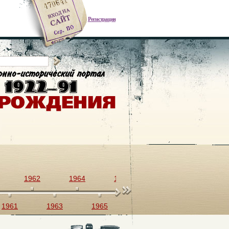
Регистрация
1962
1964
1966
1968
1970
1961
1963
1965
1967
1969