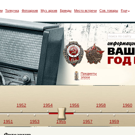
ии
Толкучка
Фотоархив
Муз. архив
Бренды
Место встречи
Сов. товары
Еще
Предметы
эпохи
1952
1954
1956
1958
1960
1951
1953
1955
1957
1959
Фотоархив