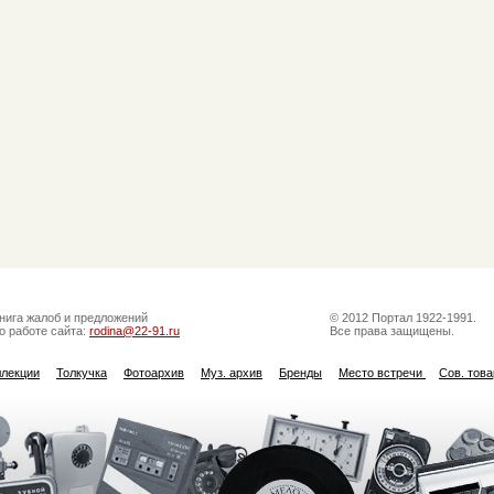
нига жалоб и предложений
© 2012 Портал 1922-1991.
о работе сайта:
rodina@22-91.ru
Все права защищены.
ллекции
Толкучка
Фотоархив
Муз. архив
Бренды
Место встречи
Сов. тов