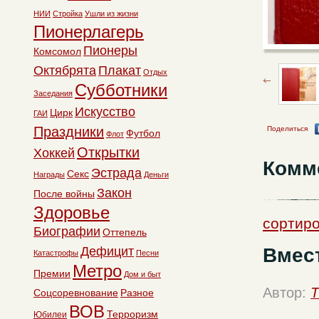
НИИ
Стройка
Ушли из жизни
Пионерлагерь
Пионеры
Комсомол
Октябрята
Плакат
Отдых
Субботники
Заседания
Искусство
Цирк
ГАИ
Праздники
Поделиться
Футбол
Флот
Открытки
Хоккей
Комм
Эстрада
Секс
Награды
Деньги
Закон
После войны
Здоровье
сортиро
Биографии
Оттепель
Вмест
Дефицит
Катастрофы
Песни
Метро
Премии
Дом и быт
Автор:
T
Соцсоревнование
Разное
ВОВ
Терроризм
Юбилеи