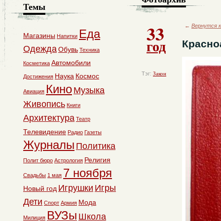
Темы
33
←
Вернутся к
Еда
Магазины
Напитки
год
Красно
Одежда
Обувь
Техника
Автомобили
Косметика
Тэг:
Закон
Наука
Космос
Достижения
Кино
Музыка
Авиация
Живопись
Книги
Архитектура
Театр
Телевидение
Радио
Газеты
Журналы
Политика
Религия
Полит бюро
Астрология
7 ноября
Свадьбы
1 мая
Игрушки
Игры
Новый год
Дети
Мода
Спорт
Армия
ВУЗы
Школа
Милиция