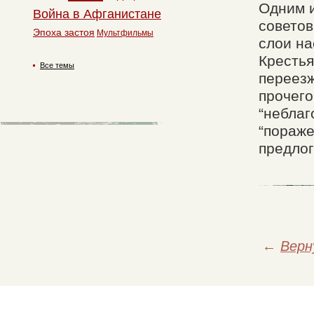
Одним и
Война в Афганистане
советов
Эпоха застоя
Мультфильмы
слои на
Крестья
Все темы
переезж
прочего
“неблаг
“пораже
предлог
←
Верн