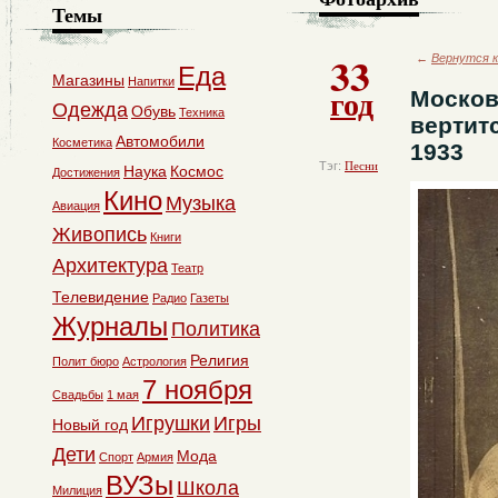
Темы
33
←
Вернутся к
Еда
Магазины
Напитки
год
Москов
Одежда
Обувь
Техника
вертит
Автомобили
Косметика
1933
Тэг:
Песни
Наука
Космос
Достижения
Кино
Музыка
Авиация
Живопись
Книги
Архитектура
Театр
Телевидение
Радио
Газеты
Журналы
Политика
Религия
Полит бюро
Астрология
7 ноября
Свадьбы
1 мая
Игрушки
Игры
Новый год
Дети
Мода
Спорт
Армия
ВУЗы
Школа
Милиция