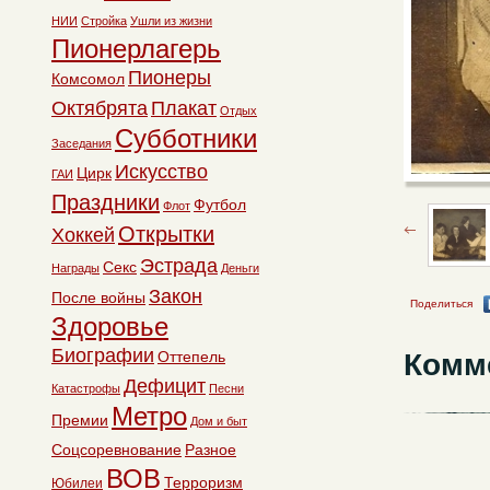
НИИ
Стройка
Ушли из жизни
Пионерлагерь
Пионеры
Комсомол
Октябрята
Плакат
Отдых
Субботники
Заседания
Искусство
Цирк
ГАИ
Праздники
Футбол
Флот
Открытки
Хоккей
Эстрада
Секс
Награды
Деньги
Закон
После войны
Поделиться
Здоровье
Биографии
Комм
Оттепель
Дефицит
Катастрофы
Песни
Метро
Премии
Дом и быт
Соцсоревнование
Разное
ВОВ
Терроризм
Юбилеи