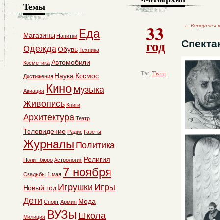
Темы
33
←
Вернутся к
Еда
Магазины
Напитки
год
Спекта
Одежда
Обувь
Техника
Автомобили
Косметика
Тэг:
Театр
Наука
Космос
Достижения
Кино
Музыка
Авиация
Живопись
Книги
Архитектура
Театр
Телевидение
Радио
Газеты
Журналы
Политика
Религия
Полит бюро
Астрология
7 ноября
Свадьбы
1 мая
Игрушки
Игры
Новый год
Дети
Мода
Спорт
Армия
ВУЗы
Школа
Милиция