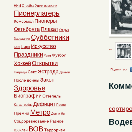
НИИ
Стройка
Ушли из жизни
Пионерлагерь
Пионеры
Комсомол
Октябрята
Плакат
Отдых
Субботники
Заседания
Искусство
Цирк
ГАИ
Праздники
Футбол
Флот
Открытки
Хоккей
Поделиться
Эстрада
Секс
Награды
Деньги
Закон
После войны
Комм
Здоровье
Биографии
Оттепель
Дефицит
Катастрофы
Песни
сортиро
Метро
Премии
Дом и быт
Воде
Соцсоревнование
Разное
ВОВ
Терроризм
Юбилеи