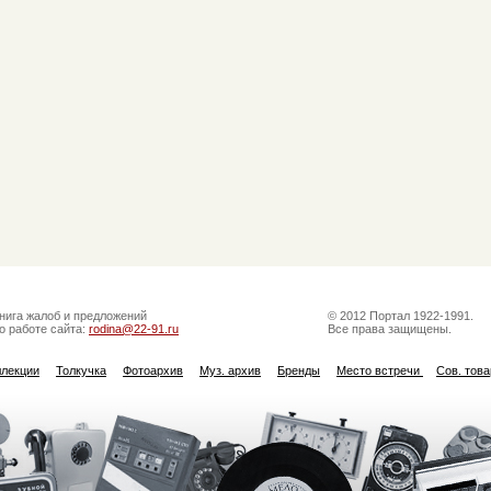
нига жалоб и предложений
© 2012 Портал 1922-1991.
о работе сайта:
rodina@22-91.ru
Все права защищены.
ллекции
Толкучка
Фотоархив
Муз. архив
Бренды
Место встречи
Сов. тов