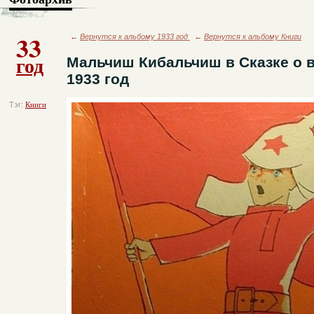
33
←
Вернутся к альбому 1933 год
←
Вернутся к альбому Книги
год
Мальчиш Кибальчиш в Сказке о в
1933 год
Тэг:
Книги