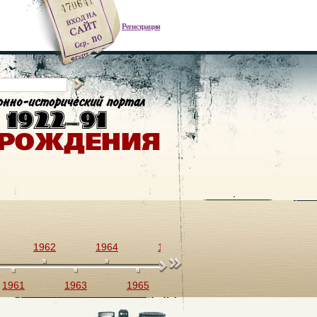
Регистрация
1962
1964
1966
1968
1970
1961
1963
1965
1967
1969