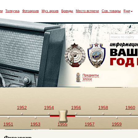
ии
Толкучка
Фотоархив
Муз. архив
Бренды
Место встречи
Сов. товары
Еще
Предметы
эпохи
1952
1954
1956
1958
1960
1951
1953
1955
1957
1959
Фотоархив