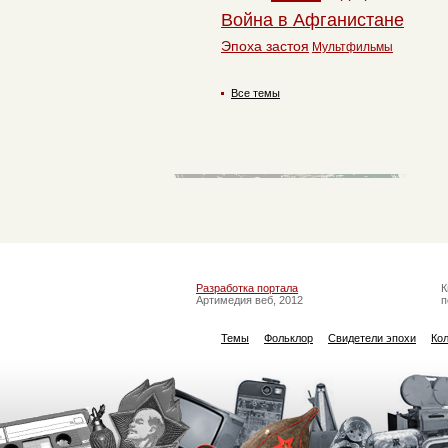
Война в Афганистане
Эпоха застоя
Мультфильмы
Все темы
Разработка портала
К
Артимедия веб, 2012
п
Темы
Фольклор
Свидетели эпохи
Ко