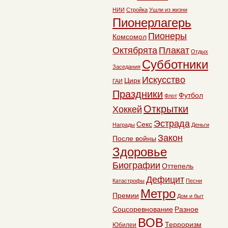
НИИ
Стройка
Ушли из жизни
Пионерлагерь
Пионеры
Комсомол
Октябрята
Плакат
Отдых
Субботники
Заседания
Искусство
Цирк
ГАИ
Праздники
Футбол
Флот
Открытки
Хоккей
Эстрада
Секс
Награды
Деньги
Закон
После войны
Здоровье
Биографии
Оттепель
Дефицит
Катастрофы
Песни
Метро
Премии
Дом и быт
Соцсоревнование
Разное
ВОВ
Терроризм
Юбилеи