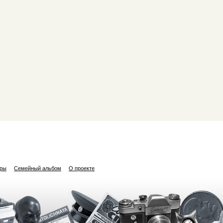
ары
Семейный альбом
О проекте