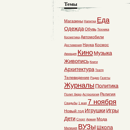
Темы
Еда
Магазины
Напитки
Одежда
Обувь
Техника
Автомобили
Косметика
Наука
Космос
Достижения
Кино
Музыка
Авиация
Живопись
Книги
Архитектура
Театр
Телевидение
Радио
Газеты
Журналы
Политика
Религия
Полит бюро
Астрология
7 ноября
Свадьбы
1 мая
Игрушки
Игры
Новый год
Дети
Мода
Спорт
Армия
ВУЗы
Школа
Милиция