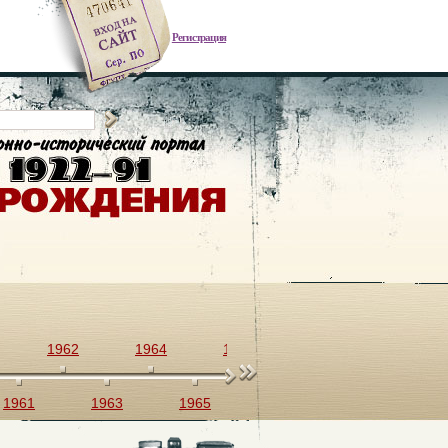
Регистрация
1962
1964
1966
1968
1970
1961
1963
1965
1967
1969