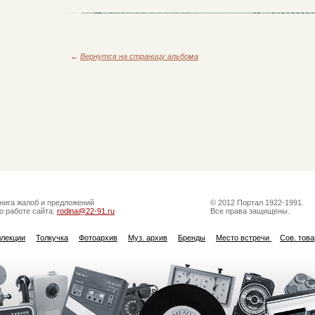
←
Вернутся на страницу альбома
нига жалоб и предложений
© 2012 Портал 1922-1991.
о работе сайта:
rodina@22-91.ru
Все права защищены.
ллекции
Толкучка
Фотоархив
Муз. архив
Бренды
Место встречи
Сов. тов