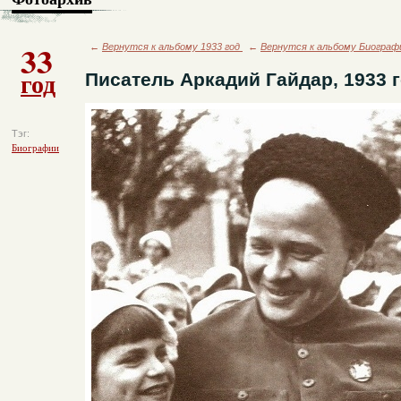
33
←
Вернутся к альбому 1933 год
←
Вернутся к альбому Биограф
год
Писатель Аркадий Гайдар, 1933 
Тэг:
Биографии