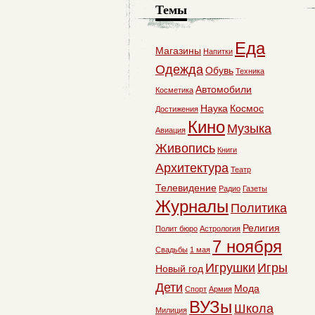
Темы
Еда
Магазины
Напитки
Одежда
Обувь
Техника
Автомобили
Косметика
Наука
Космос
Достижения
Кино
Музыка
Авиация
Живопись
Книги
Архитектура
Театр
Телевидение
Радио
Газеты
Журналы
Политика
Религия
Полит бюро
Астрология
7 ноября
Свадьбы
1 мая
Игрушки
Игры
Новый год
Дети
Мода
Спорт
Армия
ВУЗы
Школа
Милиция