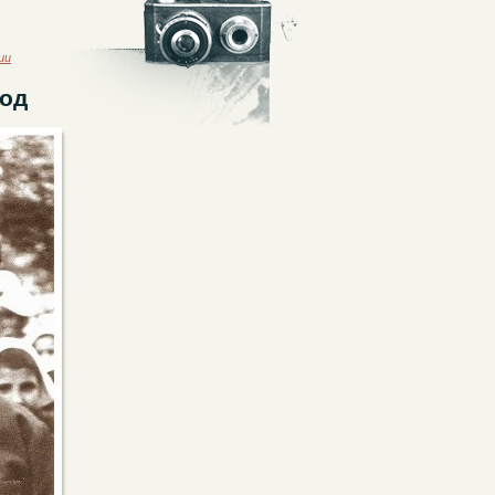
ии
год