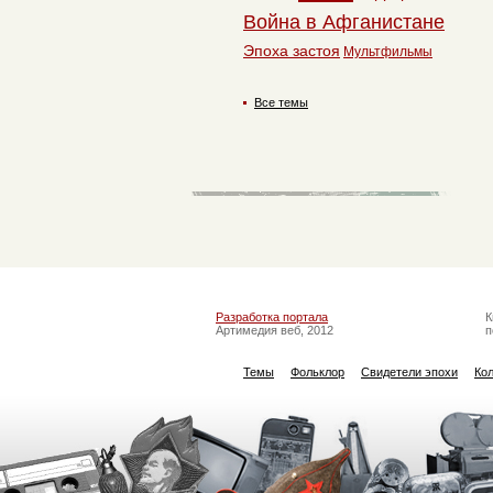
Война в Афганистане
Эпоха застоя
Мультфильмы
Все темы
Разработка портала
К
Артимедия веб, 2012
п
Темы
Фольклор
Свидетели эпохи
Ко