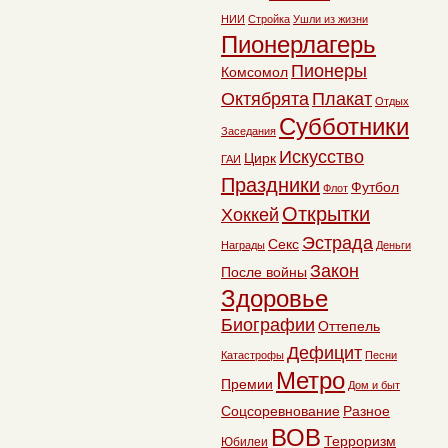
НИИ
Стройка
Ушли из жизни
Пионерлагерь
Пионеры
Комсомол
Октябрята
Плакат
Отдых
Субботники
Заседания
Искусство
Цирк
ГАИ
Праздники
Футбол
Флот
Открытки
Хоккей
Эстрада
Секс
Награды
Деньги
Закон
После войны
Здоровье
Биографии
Оттепель
Дефицит
Катастрофы
Песни
Метро
Премии
Дом и быт
Соцсоревнование
Разное
ВОВ
Терроризм
Юбилеи