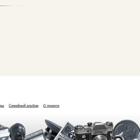
ары
Семейный альбом
О проекте