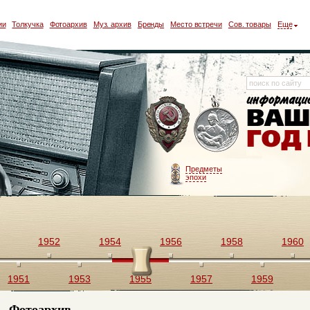
ии
Толкучка
Фотоархив
Муз. архив
Бренды
Место встречи
Сов. товары
Еще
Предметы
эпохи
1952
1954
1956
1958
1960
1951
1953
1955
1957
1959
Фотоархив