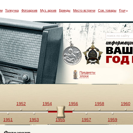
ии
Толкучка
Фотоархив
Муз. архив
Бренды
Место встречи
Сов. товары
Еще
Предметы
эпохи
1952
1954
1956
1958
1960
1951
1953
1955
1957
1959
Фотоархив