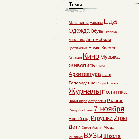
Темы
Еда
Магазины
Напитки
Одежда
Обувь
Техника
Автомобили
Косметика
Наука
Космос
Достижения
Кино
Музыка
Авиация
Живопись
Книги
Архитектура
Театр
Телевидение
Радио
Газеты
Журналы
Политика
Религия
Полит бюро
Астрология
7 ноября
Свадьбы
1 мая
Игрушки
Игры
Новый год
Дети
Мода
Спорт
Армия
ВУЗы
Школа
Милиция