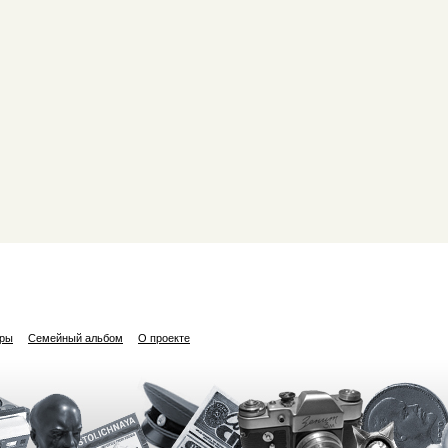
ары
Семейный альбом
О проекте