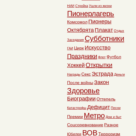
НИИ
Стройка
Ушли из жизни
Пионерлагерь
Пионеры
Комсомол
Октябрята
Плакат
Отдых
Субботники
Заседания
Искусство
Цирк
ГАИ
Праздники
Футбол
Флот
Открытки
Хоккей
Эстрада
Секс
Награды
Деньги
Закон
После войны
Здоровье
Биографии
Оттепель
Дефицит
Катастрофы
Песни
Метро
Премии
Дом и быт
Соцсоревнование
Разное
ВОВ
Терроризм
Юбилеи