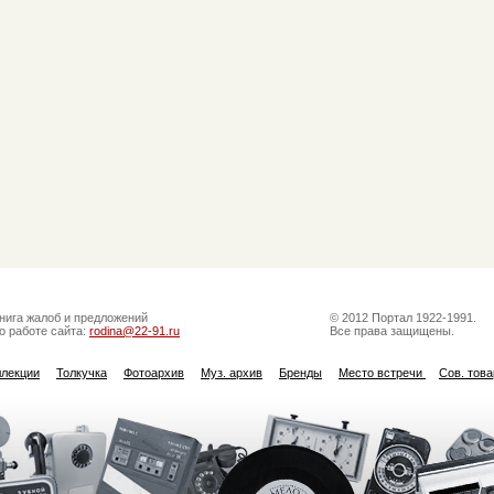
нига жалоб и предложений
© 2012 Портал 1922-1991.
о работе сайта:
rodina@22-91.ru
Все права защищены.
ллекции
Толкучка
Фотоархив
Муз. архив
Бренды
Место встречи
Сов. тов