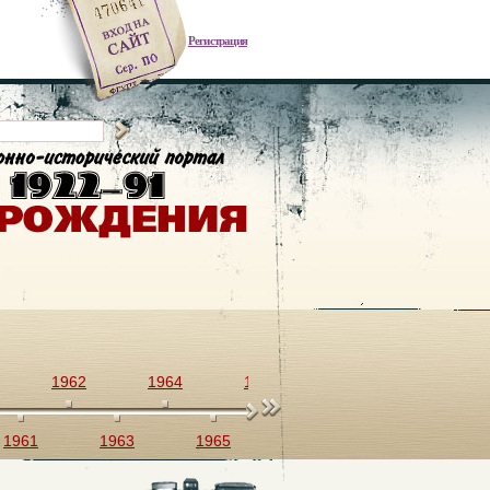
Регистрация
1962
1964
1966
1968
1970
1961
1963
1965
1967
1969