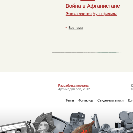
Война в Афганистане
Эпоха застоя
Мультфильмы
Все темы
Разработка портала
К
Артимедия веб, 2012
п
Темы
Фольклор
Свидетели эпохи
Ко