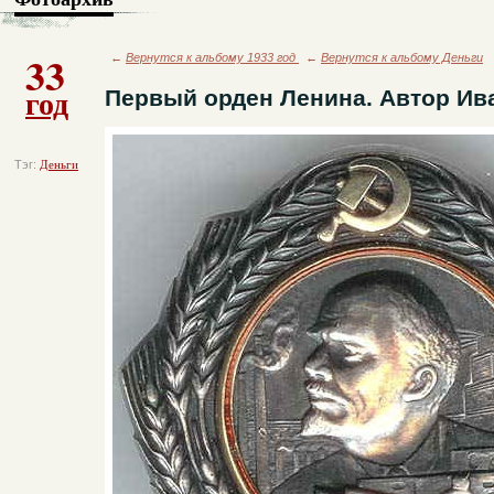
33
←
Вернутся к альбому 1933 год
←
Вернутся к альбому Деньги
год
Первый орден Ленина. Автор Ив
Тэг:
Деньги