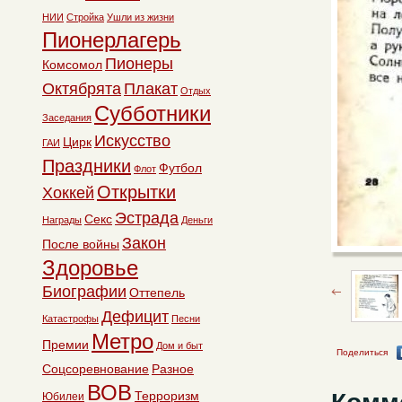
НИИ
Стройка
Ушли из жизни
Пионерлагерь
Пионеры
Комсомол
Октябрята
Плакат
Отдых
Субботники
Заседания
Искусство
Цирк
ГАИ
Праздники
Футбол
Флот
Открытки
Хоккей
Эстрада
Секс
Награды
Деньги
Закон
После войны
Здоровье
Биографии
Оттепель
Дефицит
Катастрофы
Песни
Метро
Премии
Дом и быт
Поделиться
Соцсоревнование
Разное
ВОВ
Терроризм
Юбилеи