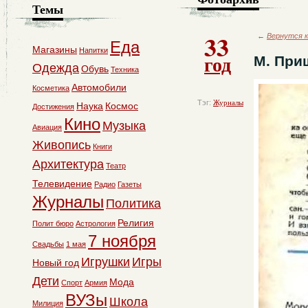
Темы
33
←
Вернутся к
Еда
Магазины
Напитки
год
М. При
Одежда
Обувь
Техника
Автомобили
Косметика
Тэг:
Журналы
Наука
Космос
Достижения
Кино
Музыка
Авиация
Живопись
Книги
Архитектура
Театр
Телевидение
Радио
Газеты
Журналы
Политика
Религия
Полит бюро
Астрология
7 ноября
Свадьбы
1 мая
Игрушки
Игры
Новый год
Дети
Мода
Спорт
Армия
ВУЗы
Школа
Милиция