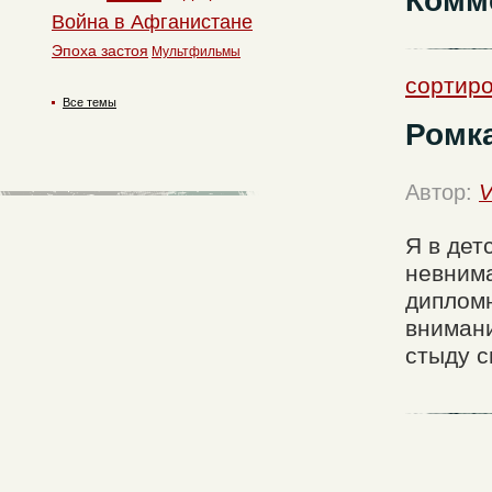
Комм
Война в Афганистане
Эпоха застоя
Мультфильмы
сортиро
Все темы
Ромка
Автор:
V
Я в дет
невнима
дипломн
внимани
стыду с