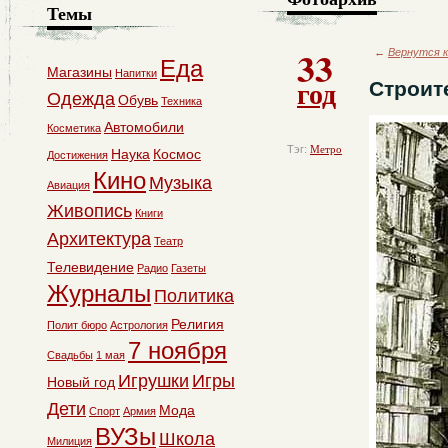
Темы
33
←
Вернутся к
Еда
Магазины
Напитки
год
Строит
Одежда
Обувь
Техника
Автомобили
Косметика
Тэг:
Метро
Наука
Космос
Достижения
Кино
Музыка
Авиация
Живопись
Книги
Архитектура
Театр
Телевидение
Радио
Газеты
Журналы
Политика
Религия
Полит бюро
Астрология
7 ноября
Свадьбы
1 мая
Игрушки
Игры
Новый год
Дети
Мода
Спорт
Армия
ВУЗы
Школа
Милиция