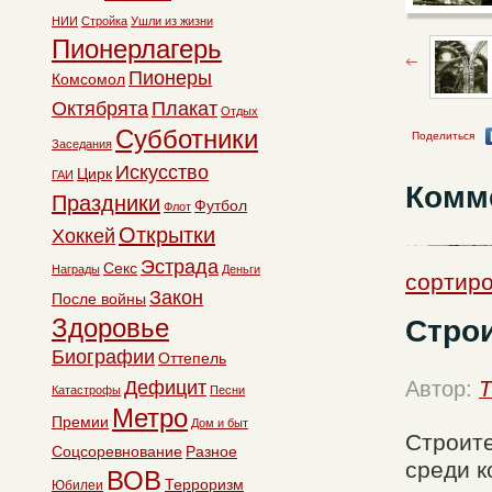
НИИ
Стройка
Ушли из жизни
Пионерлагерь
Пионеры
Комсомол
Октябрята
Плакат
Отдых
Субботники
Поделиться
Заседания
Искусство
Цирк
ГАИ
Комм
Праздники
Футбол
Флот
Открытки
Хоккей
Эстрада
Секс
Награды
Деньги
сортиро
Закон
После войны
Здоровье
Стро
Биографии
Оттепель
Дефицит
Автор:
T
Катастрофы
Песни
Метро
Премии
Дом и быт
Строит
Соцсоревнование
Разное
среди к
ВОВ
Терроризм
Юбилеи