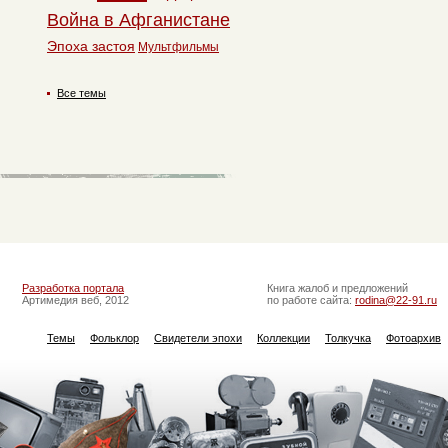
Война в Афганистане
Эпоха застоя
Мультфильмы
Все темы
Разработка портала
Книга жалоб и предложений
Артимедия веб, 2012
по работе сайта:
rodina@22-91.ru
Темы
Фольклор
Свидетели эпохи
Коллекции
Толкучка
Фотоархив