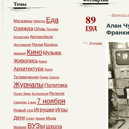
Темы
89
←
Вернутся к
Еда
Магазины
Напитки
год
Алан Ч
Одежда
Обувь
Техника
Франки
Автомобили
Косметика
Тэг:
Здоровье
Наука
Космос
Достижения
Кино
Музыка
Авиация
Живопись
Книги
Архитектура
Театр
Телевидение
Радио
Газеты
Журналы
Политика
Религия
Полит бюро
Астрология
7 ноября
Свадьбы
1 мая
Игрушки
Игры
Новый год
Дети
Мода
Спорт
Армия
ВУЗы
Школа
Милиция