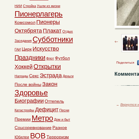
НИИ
Стройка
Ушли из жизни
Пионерлагерь
Пионеры
Комсомол
Октябрята
Плакат
Отдых
Субботники
Заседания
Искусство
Цирк
ГАИ
Праздники
Футбол
Флот
Поделиться
Открытки
Хоккей
Коммента
Эстрада
Секс
Награды
Деньги
Закон
После войны
Здоровье
Биографии
Оттепель
←
Вернутся н
Дефицит
Катастрофы
Песни
Метро
Премии
Дом и быт
Соцсоревнование
Разное
ВОВ
Терроризм
Юбилеи