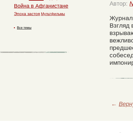
Автор:
N
Война в Афганистане
Эпоха застоя
Мультфильмы
Журнал
Взгляд 
Все темы
взрыва
вежливо
предшес
собесед
импони
←
Верн