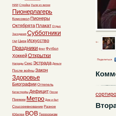
НИИ
Стройка
Ушли из жизни
Пионерлагерь
Пионеры
Комсомол
Октябрята
Плакат
Отдых
Субботники
Заседания
Искусство
Цирк
ГАИ
Праздники
Футбол
Флот
Открытки
Хоккей
Поделиться
Эстрада
Секс
Награды
Деньги
Закон
После войны
Комм
Здоровье
Биографии
Оттепель
Дефицит
Катастрофы
Песни
сортиро
Метро
Премии
Дом и быт
Втора
Соцсоревнование
Разное
ВОВ
Терроризм
Юбилеи