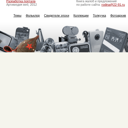
Разработка портала
Книга жалоб и предложений
Артимедия веб, 2012
по работе сайта:
rodina@22-91.ru
Темы
Фольклор
Свидетели эпохи
Коллекции
Толкучка
Фотоархив