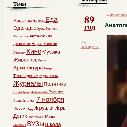
Темы
89
←
Вернутся к
Еда
Магазины
Напитки
год
Анатол
Одежда
Обувь
Техника
Автомобили
Косметика
Тэг:
Наука
Космос
Достижения
Телевидение
Кино
Музыка
Авиация
Живопись
Книги
Архитектура
Театр
Телевидение
Радио
Газеты
Журналы
Политика
Религия
Полит бюро
Астрология
7 ноября
Свадьбы
1 мая
Игрушки
Игры
Новый год
Дети
Мода
Спорт
Армия
ВУЗы
Школа
Милиция