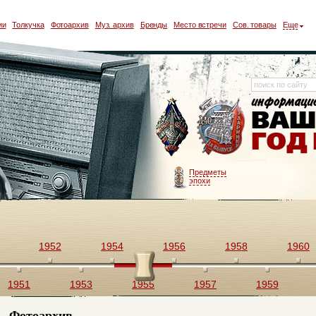
ии
Толкучка
Фотоархив
Муз. архив
Бренды
Место встречи
Сов. товары
Еще
Предметы
эпохи
1952
1954
1956
1958
1960
1951
1953
1955
1957
1959
Фотоархив