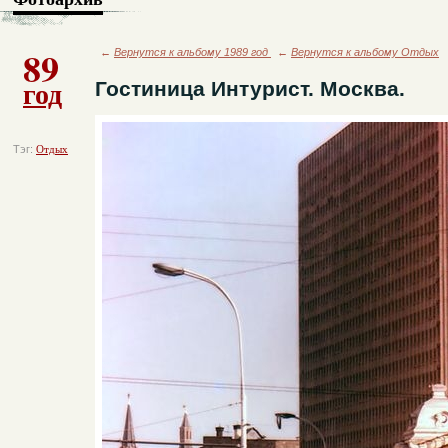
89
←
Вернутся к альбому 1989 год
←
Вернутся к альбому Отдых
год
Гостиница Интурист. Москва.
Тэг:
Отдых