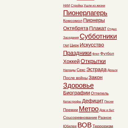
НИИ
Стройка
Ушли из жизни
Пионерлагерь
Пионеры
Комсомол
Октябрята
Плакат
Отдых
Субботники
Заседания
Искусство
Цирк
ГАИ
Праздники
Футбол
Флот
Открытки
Хоккей
Эстрада
Секс
Награды
Деньги
Закон
После войны
Здоровье
Биографии
Оттепель
Дефицит
Катастрофы
Песни
Метро
Премии
Дом и быт
Соцсоревнование
Разное
ВОВ
Терроризм
Юбилеи