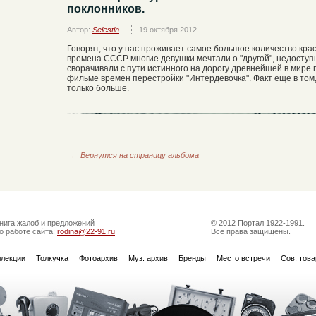
поклонников.
Автор:
Selestin
19 октября 2012
Говорят, что у нас проживает самое большое количество крас
времена СССР многие девушки мечтали о "другой", недоступ
сворачивали с пути истинного на дорогу древнейшей в мире 
фильме времен перестройки "Интердевочка". Факт еще в том,
только больше.
←
Вернутся на страницу альбома
нига жалоб и предложений
© 2012 Портал 1922-1991.
о работе сайта:
rodina@22-91.ru
Все права защищены.
ллекции
Толкучка
Фотоархив
Муз. архив
Бренды
Место встречи
Сов. тов