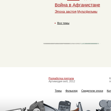
Война в Афганистане
Эпоха застоя
Мультфильмы
Все темы
Разработка портала
К
Артимедия веб, 2012
п
Темы
Фольклор
Свидетели эпохи
Ко