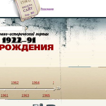
Регистрация
1962
1964
1966
1968
1970
1961
1963
1965
1967
1969