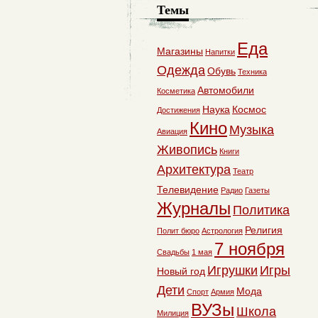
Темы
Еда
Магазины
Напитки
Одежда
Обувь
Техника
Автомобили
Косметика
Наука
Космос
Достижения
Кино
Музыка
Авиация
Живопись
Книги
Архитектура
Театр
Телевидение
Радио
Газеты
Журналы
Политика
Религия
Полит бюро
Астрология
7 ноября
Свадьбы
1 мая
Игрушки
Игры
Новый год
Дети
Мода
Спорт
Армия
ВУЗы
Школа
Милиция