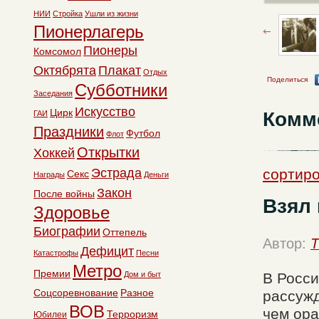
НИИ
Стройка
Ушли из жизни
Пионерлагерь
Пионеры
Комсомол
Октябрята
Плакат
Отдых
Поделиться
Субботники
Заседания
Искусство
Цирк
Комм
ГАИ
Праздники
Футбол
Флот
Открытки
Хоккей
Эстрада
сортиро
Секс
Награды
Деньги
Закон
После войны
Взял 
Здоровье
Биографии
Оттепель
Автор:
T
Дефицит
Катастрофы
Песни
Метро
Премии
Дом и быт
В Росси
Соцсоревнование
Разное
рассужд
ВОВ
чем ора
Терроризм
Юбилеи