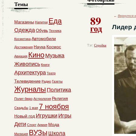
Темы
89
←
Вернутся к
Еда
Магазины
Напитки
год
Лидер 
Одежда
Обувь
Техника
Автомобили
Косметика
Тэг:
Стройка
Наука
Космос
Достижения
Кино
Музыка
Авиация
Живопись
Книги
Архитектура
Театр
Телевидение
Радио
Газеты
Журналы
Политика
Религия
Полит бюро
Астрология
7 ноября
Свадьбы
1 мая
Игрушки
Игры
Новый год
Дети
Мода
Спорт
Армия
ВУЗы
Школа
Милиция