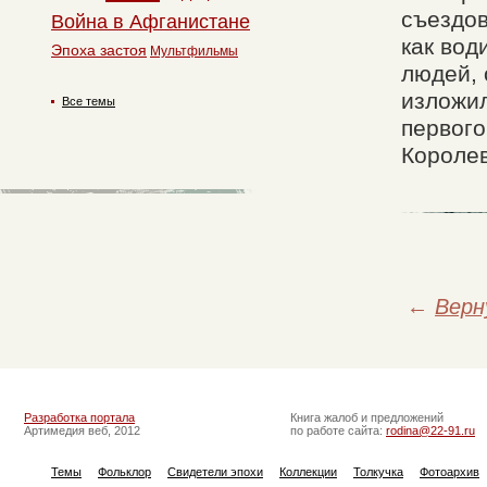
съездов
Война в Афганистане
как вод
Эпоха застоя
Мультфильмы
людей, 
изложил
Все темы
первого
Королев
←
Верн
Разработка портала
Книга жалоб и предложений
Артимедия веб, 2012
по работе сайта:
rodina@22-91.ru
Темы
Фольклор
Свидетели эпохи
Коллекции
Толкучка
Фотоархив