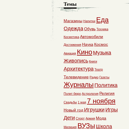
Темы
Еда
Магазины
Напитки
Одежда
Обувь
Техника
Автомобили
Косметика
Наука
Космос
Достижения
Кино
Музыка
Авиация
Живопись
Книги
Архитектура
Театр
Телевидение
Радио
Газеты
Журналы
Политика
Религия
Полит бюро
Астрология
7 ноября
Свадьбы
1 мая
Игрушки
Игры
Новый год
Дети
Мода
Спорт
Армия
ВУЗы
Школа
Милиция