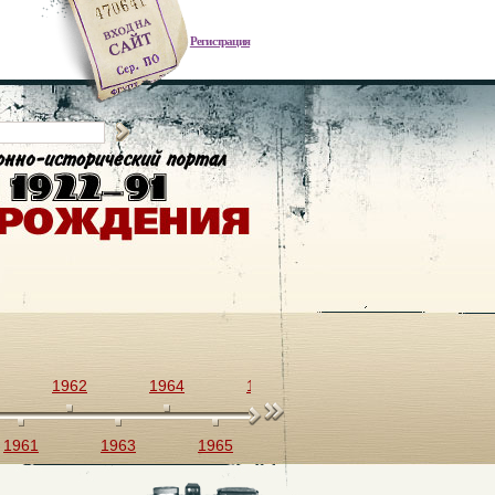
Регистрация
1962
1964
1966
1968
1970
1961
1963
1965
1967
1969