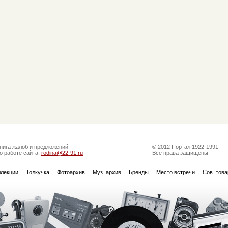
нига жалоб и предложений
© 2012 Портал 1922-1991.
о работе сайта:
rodina@22-91.ru
Все права защищены.
ллекции
Толкучка
Фотоархив
Муз. архив
Бренды
Место встречи
Сов. тов