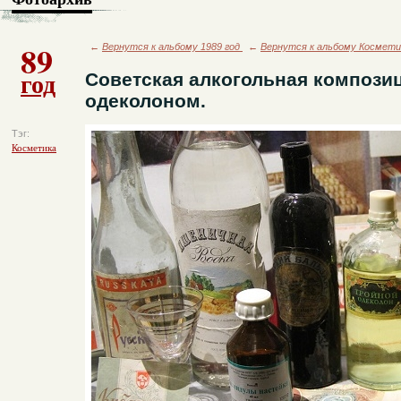
89
←
Вернутся к альбому 1989 год
←
Вернутся к альбому Космети
год
Советская алкогольная компози
одеколоном.
Тэг:
Косметика