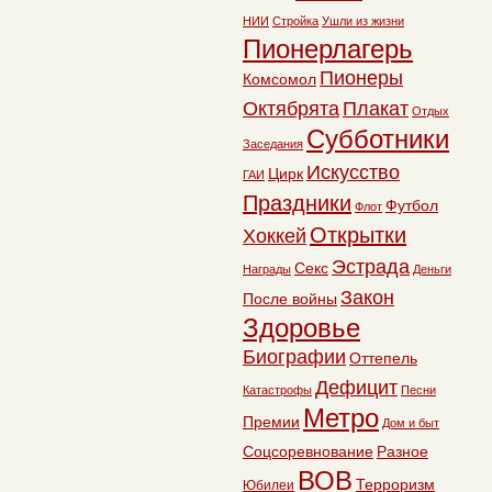
НИИ
Стройка
Ушли из жизни
Пионерлагерь
Пионеры
Комсомол
Октябрята
Плакат
Отдых
Субботники
Заседания
Искусство
Цирк
ГАИ
Праздники
Футбол
Флот
Открытки
Хоккей
Эстрада
Секс
Награды
Деньги
Закон
После войны
Здоровье
Биографии
Оттепель
Дефицит
Катастрофы
Песни
Метро
Премии
Дом и быт
Соцсоревнование
Разное
ВОВ
Терроризм
Юбилеи