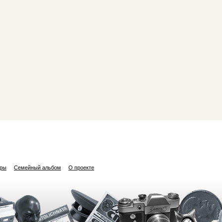
ары
Семейный альбом
О проекте