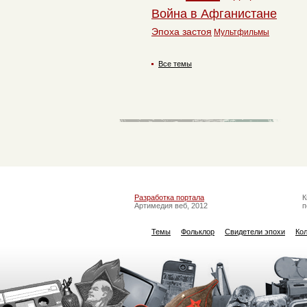
Война в Афганистане
Эпоха застоя
Мультфильмы
Все темы
Разработка портала
К
Артимедия веб, 2012
п
Темы
Фольклор
Свидетели эпохи
Ко