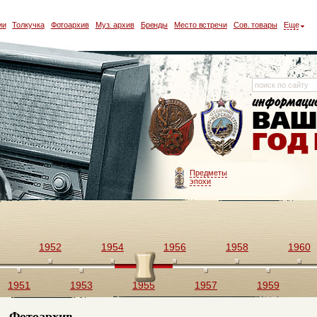
ии
Толкучка
Фотоархив
Муз. архив
Бренды
Место встречи
Сов. товары
Еще
Предметы
эпохи
1952
1954
1956
1958
1960
1951
1953
1955
1957
1959
Фотоархив