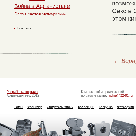
возможн
Война в Афганистане
Секс в 
Эпоха застоя
Мультфильмы
этом ки
Все темы
←
Верн
Разработка портала
Книга жалоб и предложений
Артимедия веб, 2012
по работе сайта:
rodina@22-91.ru
Темы
Фольклор
Свидетели эпохи
Коллекции
Толкучка
Фотоархив