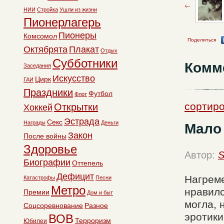
НИИ
Стройка
Ушли из жизни
Пионерлагерь
Пионеры
Комсомол
Поделиться
Октябрята
Плакат
Отдых
Субботники
Комм
Заседания
Искусство
Цирк
ГАИ
Праздники
Футбол
Флот
сортиро
Открытки
Хоккей
Эстрада
Секс
Награды
Деньги
Мало
Закон
После войны
Здоровье
Автор:
S
Биографии
Оттепель
Дефицит
Нагреме
Катастрофы
Песни
Метро
нравилс
Премии
Дом и быт
могла, 
Соцсоревнование
Разное
эротики
ВОВ
Терроризм
Юбилеи