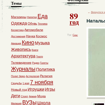
Темы
89
←
Вернутся к
Еда
Магазины
Напитки
год
Наталь
Одежда
Обувь
Техника
Автомобили
Косметика
Тэг:
Секс
Наука
Космос
Достижения
Кино
Музыка
Авиация
Живопись
Книги
Архитектура
Театр
Телевидение
Радио
Газеты
Журналы
Политика
Религия
Полит бюро
Астрология
7 ноября
Свадьбы
1 мая
Игрушки
Игры
Новый год
Дети
Мода
Спорт
Армия
ВУЗы
Школа
Милиция