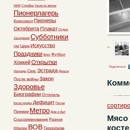
НИИ
Стройка
Ушли из жизни
Пионерлагерь
Пионеры
Комсомол
Октябрята
Плакат
Отдых
Субботники
Заседания
Искусство
Цирк
ГАИ
Праздники
Футбол
Флот
Открытки
Хоккей
Поделиться
Эстрада
Секс
Награды
Деньги
Закон
После войны
Комм
Здоровье
Биографии
Оттепель
Дефицит
Катастрофы
Песни
сортиро
Метро
Премии
Дом и быт
Мясо 
Соцсоревнование
Разное
косте
ВОВ
Терроризм
Юбилеи