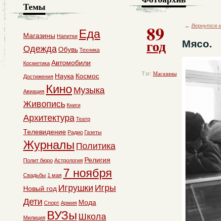
Темы
89
←
Вернутся к
Еда
Магазины
Напитки
год
Мясо.
Одежда
Обувь
Техника
Автомобили
Косметика
Тэг:
Магазины
Наука
Космос
Достижения
Кино
Музыка
Авиация
Живопись
Книги
Архитектура
Театр
Телевидение
Радио
Газеты
Журналы
Политика
Религия
Полит бюро
Астрология
7 ноября
Свадьбы
1 мая
Игрушки
Игры
Новый год
Дети
Мода
Спорт
Армия
ВУЗы
Школа
Милиция