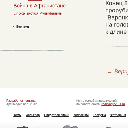
Конец 8
Война в Афганистане
проруби
Эпоха застоя
Мультфильмы
"Варенк
на голо
Все темы
к длине 
←
Верн
Разработка портала
Книга жалоб и предложений
Артимедия веб, 2012
по работе сайта:
rodina@22-91.ru
Темы
Фольклор
Свидетели эпохи
Коллекции
Толкучка
Фотоархив