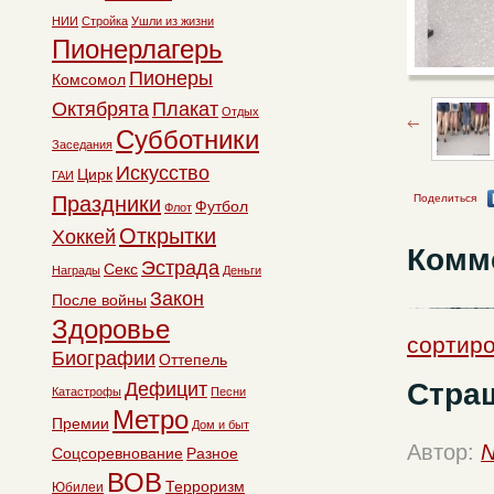
НИИ
Стройка
Ушли из жизни
Пионерлагерь
Пионеры
Комсомол
Октябрята
Плакат
Отдых
Субботники
Заседания
Искусство
Цирк
ГАИ
Праздники
Поделиться
Футбол
Флот
Открытки
Хоккей
Комм
Эстрада
Секс
Награды
Деньги
Закон
После войны
Здоровье
сортиро
Биографии
Оттепель
Стра
Дефицит
Катастрофы
Песни
Метро
Премии
Дом и быт
Автор:
N
Соцсоревнование
Разное
ВОВ
Терроризм
Юбилеи