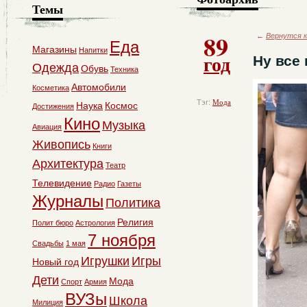
Темы
89
←
Вернутся к
Еда
Магазины
Напитки
год
Ну все
Одежда
Обувь
Техника
Автомобили
Косметика
Тэг:
Мода
Наука
Космос
Достижения
Кино
Музыка
Авиация
Живопись
Книги
Архитектура
Театр
Телевидение
Радио
Газеты
Журналы
Политика
Религия
Полит бюро
Астрология
7 ноября
Свадьбы
1 мая
Игрушки
Игры
Новый год
Дети
Мода
Спорт
Армия
ВУЗы
Школа
Милиция