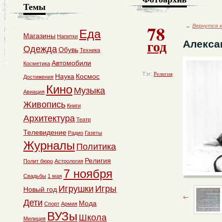
Темы
78
←
Вернутся к
Еда
Магазины
Напитки
год
Алекса
Одежда
Обувь
Техника
Автомобили
Косметика
Тэг:
Религия
Наука
Космос
Достижения
Кино
Музыка
Авиация
Живопись
Книги
Архитектура
Театр
Телевидение
Радио
Газеты
Журналы
Политика
Религия
Полит бюро
Астрология
7 ноября
Свадьбы
1 мая
Игрушки
Игры
Новый год
Дети
Мода
Спорт
Армия
ВУЗы
Школа
Милиция