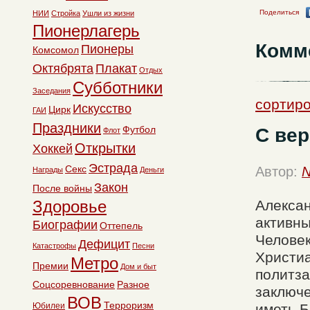
Поделиться
НИИ
Стройка
Ушли из жизни
Пионерлагерь
Комм
Пионеры
Комсомол
Октябрята
Плакат
Отдых
Субботники
Заседания
сортир
Искусство
Цирк
ГАИ
Праздники
Футбол
С вер
Флот
Открытки
Хоккей
Эстрада
Секс
Автор:
N
Награды
Деньги
Закон
После войны
Здоровье
Алексан
активны
Биографии
Оттепель
Человек
Дефицит
Катастрофы
Песни
Христиа
Метро
Премии
Дом и быт
политза
Соцсоревнование
Разное
заключ
ВОВ
Терроризм
Юбилеи
иметь Б