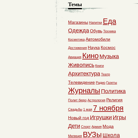
Темы
Еда
Магазины
Напитки
Одежда
Обувь
Техника
Автомобили
Косметика
Наука
Космос
Достижения
Кино
Музыка
Авиация
Живопись
Книги
Архитектура
Театр
Телевидение
Радио
Газеты
Журналы
Политика
Религия
Полит бюро
Астрология
7 ноября
Свадьбы
1 мая
Игрушки
Игры
Новый год
Дети
Мода
Спорт
Армия
ВУЗы
Школа
Милиция