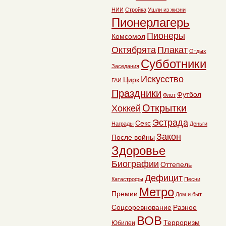
НИИ
Стройка
Ушли из жизни
Пионерлагерь
Пионеры
Комсомол
Октябрята
Плакат
Отдых
Субботники
Заседания
Искусство
Цирк
ГАИ
Праздники
Футбол
Флот
Открытки
Хоккей
Эстрада
Секс
Награды
Деньги
Закон
После войны
Здоровье
Биографии
Оттепель
Дефицит
Катастрофы
Песни
Метро
Премии
Дом и быт
Соцсоревнование
Разное
ВОВ
Терроризм
Юбилеи