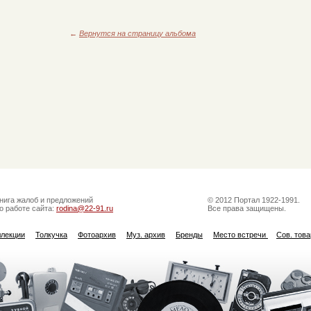
←
Вернутся на страницу альбома
нига жалоб и предложений
© 2012 Портал 1922-1991.
о работе сайта:
rodina@22-91.ru
Все права защищены.
ллекции
Толкучка
Фотоархив
Муз. архив
Бренды
Место встречи
Сов. тов