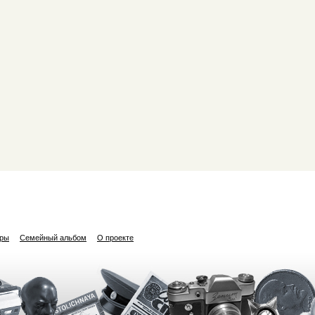
ары
Семейный альбом
О проекте