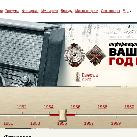
ии
Толкучка
Фотоархив
Муз. архив
Бренды
Место встречи
Сов. товары
Еще
Предметы
эпохи
1952
1954
1956
1958
1960
1951
1953
1955
1957
1959
Фотоархив