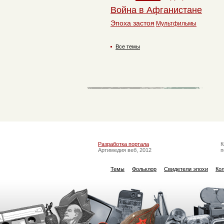
Война в Афганистане
Эпоха застоя
Мультфильмы
Все темы
Разработка портала
К
Артимедия веб, 2012
п
Темы
Фольклор
Свидетели эпохи
Ко