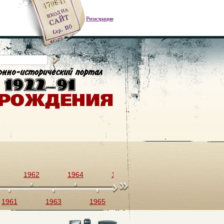
Регистрация
1962
1964
1966
1968
1970
1961
1963
1965
1967
1969