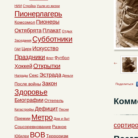
НИИ
Стройка
Ушли из жизни
Пионерлагерь
Пионеры
Комсомол
Октябрята
Плакат
Отдых
Субботники
Заседания
Искусство
Цирк
ГАИ
Праздники
Футбол
Флот
Открытки
Хоккей
Эстрада
Секс
Награды
Деньги
Закон
После войны
Поделиться
Здоровье
Комм
Биографии
Оттепель
Дефицит
Катастрофы
Песни
Метро
Премии
Дом и быт
сортиро
Соцсоревнование
Разное
ВОВ
Терроризм
Юбилеи