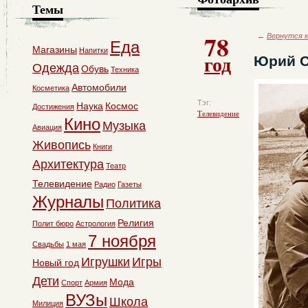
Темы
78
←
Вернутся к
Еда
Магазины
Напитки
год
Юрий С
Одежда
Обувь
Техника
Автомобили
Косметика
Тэг:
Наука
Космос
Достижения
Телевидение
Кино
Музыка
Авиация
Живопись
Книги
Архитектура
Театр
Телевидение
Радио
Газеты
Журналы
Политика
Религия
Полит бюро
Астрология
7 ноября
Свадьбы
1 мая
Игрушки
Игры
Новый год
Дети
Мода
Спорт
Армия
ВУЗы
Школа
Милиция