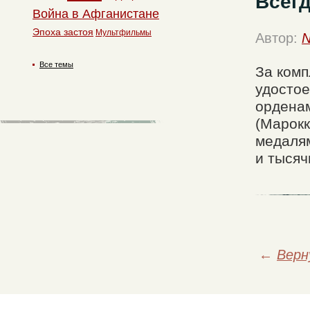
Всегд
Война в Афганистане
Эпоха застоя
Мультфильмы
Автор:
N
Все темы
За комп
удостое
ордена
(Марокк
медалям
и тысяч
←
Верн