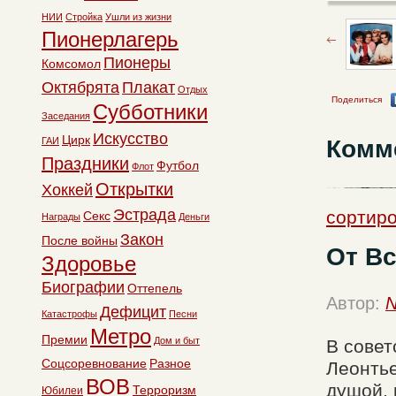
НИИ
Стройка
Ушли из жизни
Пионерлагерь
Пионеры
Комсомол
Октябрята
Плакат
Отдых
Поделиться
Субботники
Заседания
Искусство
Цирк
Комм
ГАИ
Праздники
Футбол
Флот
Открытки
Хоккей
Эстрада
сортиро
Секс
Награды
Деньги
Закон
После войны
От В
Здоровье
Биографии
Оттепель
Автор:
N
Дефицит
Катастрофы
Песни
Метро
Премии
Дом и быт
В совет
Соцсоревнование
Разное
Леонтье
ВОВ
душой, 
Терроризм
Юбилеи