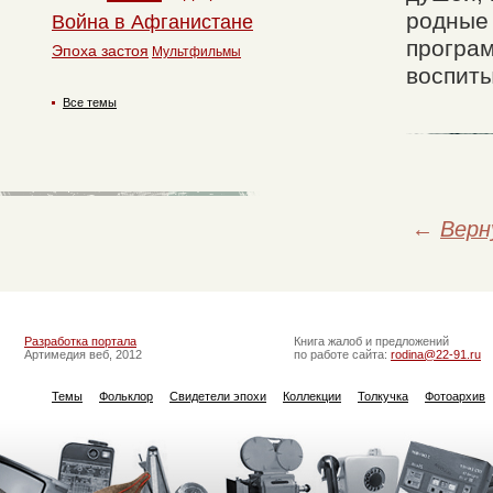
родные 
Война в Афганистане
програм
Эпоха застоя
Мультфильмы
воспиты
Все темы
←
Верн
Разработка портала
Книга жалоб и предложений
Артимедия веб, 2012
по работе сайта:
rodina@22-91.ru
Темы
Фольклор
Свидетели эпохи
Коллекции
Толкучка
Фотоархив