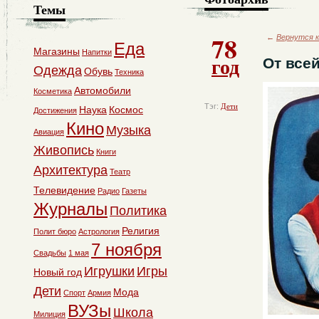
Темы
78
←
Вернутся к
Еда
Магазины
Напитки
год
От все
Одежда
Обувь
Техника
Автомобили
Косметика
Тэг:
Дети
Наука
Космос
Достижения
Кино
Музыка
Авиация
Живопись
Книги
Архитектура
Театр
Телевидение
Радио
Газеты
Журналы
Политика
Религия
Полит бюро
Астрология
7 ноября
Свадьбы
1 мая
Игрушки
Игры
Новый год
Дети
Мода
Спорт
Армия
ВУЗы
Школа
Милиция