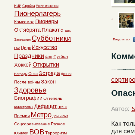
НИИ
Стройка
Ушли из жизни
Пионерлагерь
Пионеры
Комсомол
Октябрята
Плакат
Отдых
Субботники
Заседания
Поделиться
Искусство
Цирк
ГАИ
Комм
Праздники
Футбол
Флот
Открытки
Хоккей
Эстрада
Секс
Награды
Деньги
сортиро
Закон
После войны
Здоровье
Опас
Биографии
Оттепель
Дефицит
Катастрофы
Песни
Автор:
S
Метро
Премии
Дом и быт
Как тол
Соцсоревнование
Разное
для сем
ВОВ
Терроризм
Юбилеи