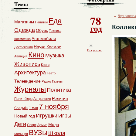
Темы
78
←
Вернутся к
Еда
Магазины
Напитки
год
Коллек
Одежда
Обувь
Техника
Автомобили
Косметика
Тэг:
Наука
Космос
Достижения
Искусство
Кино
Музыка
Авиация
Живопись
Книги
Архитектура
Театр
Телевидение
Радио
Газеты
Журналы
Политика
Религия
Полит бюро
Астрология
7 ноября
Свадьбы
1 мая
Игрушки
Игры
Новый год
Дети
Мода
Спорт
Армия
ВУЗы
Школа
Милиция