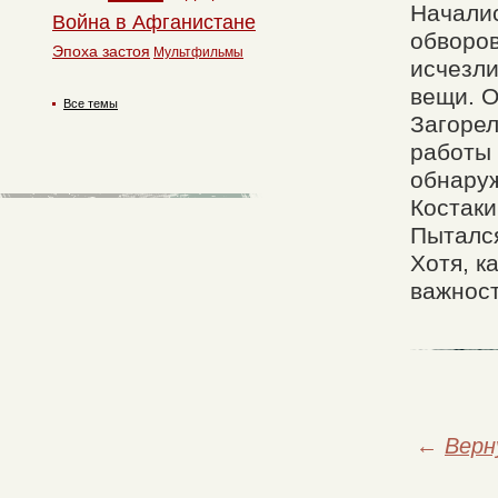
Началис
Война в Афганистане
обворов
Эпоха застоя
Мультфильмы
исчезли
вещи. О
Все темы
Загорел
работы 
обнаруж
Костаки
Пытался
Хотя, к
важност
←
Верн