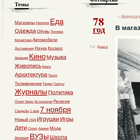
Темы
78
←
Вернутся к
Еда
Магазины
Напитки
год
В мага
Одежда
Обувь
Техника
Автомобили
Косметика
Тэг:
Деньги
Наука
Космос
Достижения
Кино
Музыка
Авиация
Живопись
Книги
Архитектура
Театр
Телевидение
Радио
Газеты
Журналы
Политика
Религия
Полит бюро
Астрология
7 ноября
Свадьбы
1 мая
Игрушки
Игры
Новый год
Дети
Мода
Спорт
Армия
ВУЗы
Школа
Милиция