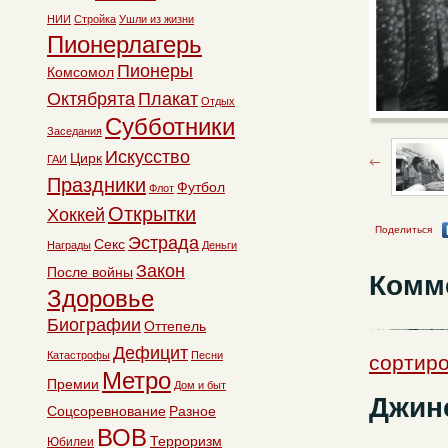
НИИ
Стройка
Ушли из жизни
Пионерлагерь
Пионеры
Комсомол
Октябрята
Плакат
Отдых
Субботники
Заседания
Искусство
Цирк
ГАИ
Праздники
Футбол
Флот
Открытки
Хоккей
Поделиться
Эстрада
Секс
Награды
Деньги
Закон
После войны
Комм
Здоровье
Биографии
Оттепель
Дефицит
Катастрофы
Песни
сортиро
Метро
Премии
Дом и быт
Джин
Соцсоревнование
Разное
ВОВ
Терроризм
Юбилеи