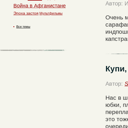
Автор: 
Война в Афганистане
Эпоха застоя
Мультфильмы
Очень м
сарафан
Все темы
индпоши
капстра
Купи,
Автор:
S
Нас в ш
юбки, п
перепла
это тож
очереди