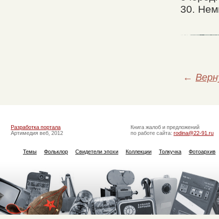
30. Нем
←
Верн
Разработка портала
Книга жалоб и предложений
Артимедия веб, 2012
по работе сайта:
rodina@22-91.ru
Темы
Фольклор
Свидетели эпохи
Коллекции
Толкучка
Фотоархив