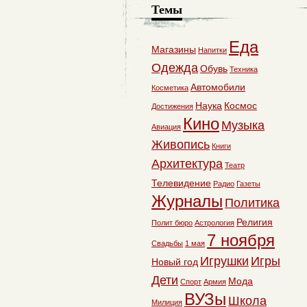
Темы
Еда
Магазины
Напитки
Одежда
Обувь
Техника
Автомобили
Косметика
Наука
Космос
Достижения
Кино
Музыка
Авиация
Живопись
Книги
Архитектура
Театр
Телевидение
Радио
Газеты
Журналы
Политика
Религия
Полит бюро
Астрология
7 ноября
Свадьбы
1 мая
Игрушки
Игры
Новый год
Дети
Мода
Спорт
Армия
ВУЗы
Школа
Милиция