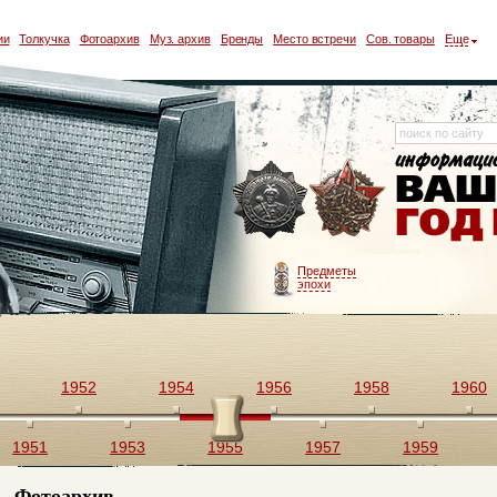
ии
Толкучка
Фотоархив
Муз. архив
Бренды
Место встречи
Сов. товары
Еще
Предметы
эпохи
1952
1954
1956
1958
1960
1951
1953
1955
1957
1959
Фотоархив