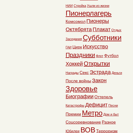
НИИ
Стройка
Ушли из жизни
Пионерлагерь
Пионеры
Комсомол
Октябрята
Плакат
Отдых
Субботники
Заседания
Искусство
Цирк
ГАИ
Праздники
Футбол
Флот
Открытки
Хоккей
Эстрада
Секс
Награды
Деньги
Закон
После войны
Здоровье
Биографии
Оттепель
Дефицит
Катастрофы
Песни
Метро
Премии
Дом и быт
Соцсоревнование
Разное
ВОВ
Терроризм
Юбилеи