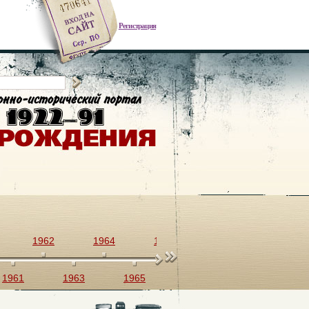
Регистрация
1962
1964
1966
1968
1970
1961
1963
1965
1967
1969