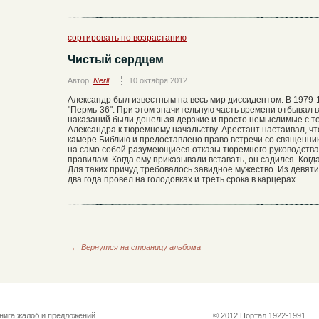
сортировать по возрастанию
Чистый сердцем
Автор:
Nerll
10 октября 2012
Александр был известным на весь мир диссидентом. В 1979-19
"Пермь-36". При этом значительную часть времени отбывал 
наказаний были донельзя дерзкие и просто немыслимые с т
Александра к тюремному начальству. Арестант настаивал, ч
камере Библию и предоставлено право встречи со священник
на само собой разумеющиеся отказы тюремного руководства
правилам. Когда ему приказывали вставать, он садился. Когд
Для таких причуд требовалось завидное мужество. Из девят
два года провел на голодовках и треть срока в карцерах.
←
Вернутся на страницу альбома
нига жалоб и предложений
© 2012 Портал 1922-1991.