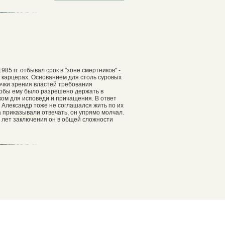
85 гг. отбывал срок в "зоне смертников" -
в карцерах. Основанием для столь суровых
очки зрения властей требования
тобы ему было разрешено держать в
ом для исповеди и причащения. В ответ
 Александр тоже не соглашался жить по их
а приказывали отвечать, он упрямо молчал.
и лет заключения он в общей сложности