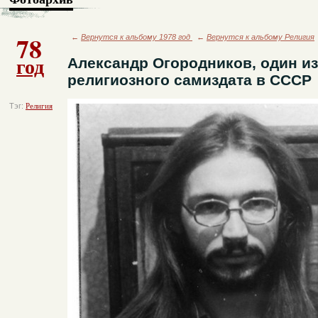
78
←
Вернутся к альбому 1978 год
←
Вернутся к альбому Религия
год
Александр Огородников, один из
религиозного самиздата в СССР
Тэг:
Религия