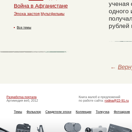
ученая 
Война в Афганистане
одного 
Эпоха застоя
Мультфильмы
получал
рублей 
Все темы
←
Верн
Разработка портала
Книга жалоб и предложений
Артимедия веб, 2012
по работе сайта:
rodina@22-91.ru
Темы
Фольклор
Свидетели эпохи
Коллекции
Толкучка
Фотоархив