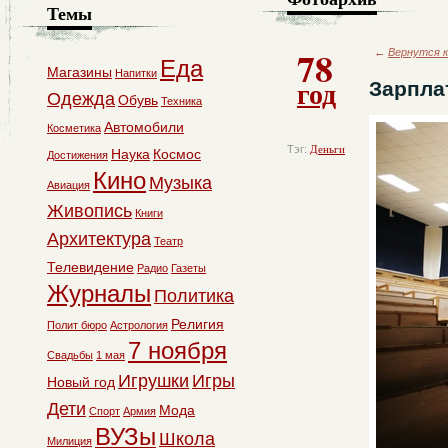
Темы
78
←
Вернутся к
Еда
Магазины
Напитки
год
Зарпла
Одежда
Обувь
Техника
Автомобили
Косметика
Тэг:
Деньги
Наука
Космос
Достижения
Кино
Музыка
Авиация
Живопись
Книги
Архитектура
Театр
Телевидение
Радио
Газеты
Журналы
Политика
Религия
Полит бюро
Астрология
7 ноября
Свадьбы
1 мая
Игрушки
Игры
Новый год
Дети
Мода
Спорт
Армия
ВУЗы
Школа
Милиция