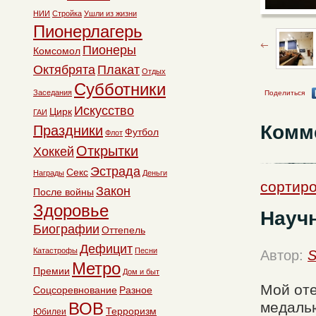
НИИ
Стройка
Ушли из жизни
Пионерлагерь
Пионеры
Комсомол
Октябрята
Плакат
Отдых
Субботники
Заседания
Поделиться
Искусство
Цирк
ГАИ
Комм
Праздники
Футбол
Флот
Открытки
Хоккей
Эстрада
Секс
Награды
Деньги
сортиро
Закон
После войны
Здоровье
Науч
Биографии
Оттепель
Дефицит
Катастрофы
Песни
Автор:
S
Метро
Премии
Дом и быт
Мой оте
Соцсоревнование
Разное
ВОВ
медалью
Терроризм
Юбилеи