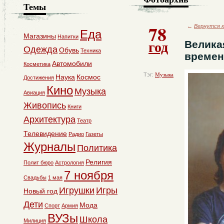
Темы
78
←
Вернутся к
Еда
Магазины
Напитки
год
Велика
Одежда
Обувь
Техника
времен
Автомобили
Косметика
Тэг:
Музыка
Наука
Космос
Достижения
Кино
Музыка
Авиация
Живопись
Книги
Архитектура
Театр
Телевидение
Радио
Газеты
Журналы
Политика
Религия
Полит бюро
Астрология
7 ноября
Свадьбы
1 мая
Игрушки
Игры
Новый год
Дети
Мода
Спорт
Армия
ВУЗы
Школа
Милиция