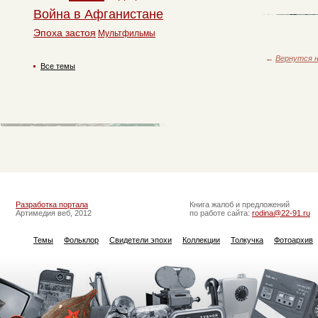
Война в Афганистане
Эпоха застоя
Мультфильмы
←
Вернутся н
Все темы
Разработка портала
Книга жалоб и предложений
Артимедия веб, 2012
по работе сайта:
rodina@22-91.ru
Темы
Фольклор
Свидетели эпохи
Коллекции
Толкучка
Фотоархив