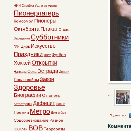
НИИ
Стройка
Ушли из жизни
Пионерлагерь
Пионеры
Комсомол
Октябрята
Плакат
Отдых
Субботники
Заседания
Искусство
Цирк
ГАИ
Праздники
Футбол
Флот
Открытки
Хоккей
Эстрада
Секс
Награды
Деньги
Закон
После войны
Здоровье
Биографии
Оттепель
Дефицит
Катастрофы
Песни
Метро
Премии
Дом и быт
Поделиться
Соцсоревнование
Разное
Коммента
ВОВ
Терроризм
Юбилеи