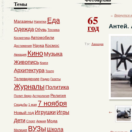
Темы
65
←
Вернутся к
Еда
Магазины
Напитки
год
Антей. 
Одежда
Обувь
Техника
Автомобили
Косметика
Тэг:
Авиация
Наука
Космос
Достижения
Кино
Музыка
Авиация
Живопись
Книги
Архитектура
Театр
Телевидение
Радио
Газеты
Журналы
Политика
Религия
Полит бюро
Астрология
7 ноября
Свадьбы
1 мая
Игрушки
Игры
Новый год
Дети
Мода
Спорт
Армия
ВУЗы
Школа
Милиция