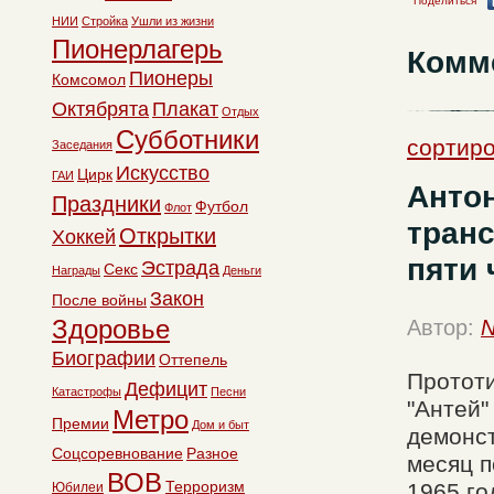
Поделиться
НИИ
Стройка
Ушли из жизни
Пионерлагерь
Комм
Пионеры
Комсомол
Октябрята
Плакат
Отдых
Субботники
сортиро
Заседания
Искусство
Цирк
ГАИ
Антон
Праздники
Футбол
Флот
транс
Открытки
Хоккей
пяти 
Эстрада
Секс
Награды
Деньги
Закон
После войны
Здоровье
Автор:
N
Биографии
Оттепель
Прототи
Дефицит
Катастрофы
Песни
"Антей"
Метро
Премии
Дом и быт
демонст
Соцсоревнование
Разное
месяц п
ВОВ
Терроризм
1965 го
Юбилеи